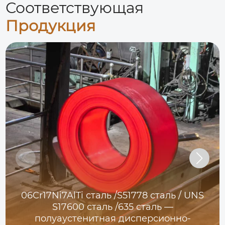
Соответствующая
Продукция
06Cr17Ni7AlTi сталь /S51778 сталь / UNS
S17600 сталь /635 сталь —
полуаустенитная дисперсионно-