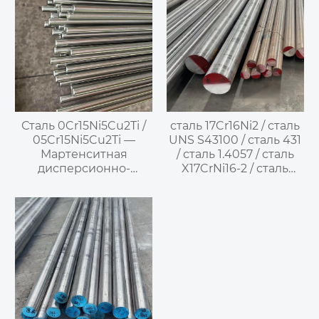
нержавеющая сталь
Сталь 0Cr15Ni5Cu2Ti /
сталь 17Cr16Ni2 / сталь
05Cr15Ni5Cu2Ti —
UNS S43100 / сталь 431
Мартенситная
/ сталь 1.4057 / сталь
дисперсионно-
X17CrNi16-2 / сталь
твердеющая
SUS431 / сталь 14X17H2
нержавеющая сталь
— высоко
легированная
мартенситная
нержавеющая сталь