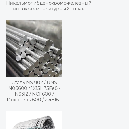
Никельмолибденохроможелезный
высокотемпературный сплав
Сталь NS3102 / UNS
N06600 / 1Х15Н75Fe8 /
NS312 / NCF600 /
Инконель 600 / 2,4816 /
NiCr15Fe –
Никельхромовый
высокотемпературный
коррозионностойкий
сплав