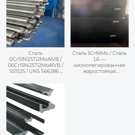
Сталь
Сталь 5CrNiMo / Сталь
0Cr15Ni25Ti2MoAlVB /
L6 —
06Cr15Ni25Ti2MoAlVB /
низколегированная
S51525 / UNS S66286 /
жаростойкая
660 / X6NiCrTiMoVB25-
инструментальная
15-2 / 1.4980 / SUH660
сталь для штампов
— аустенитная сталь,
упрочняемая
старением