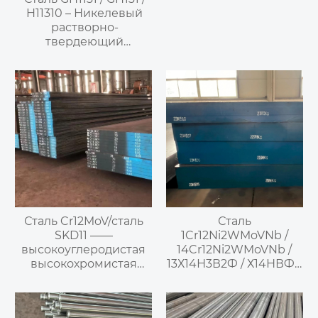
H11310 – Никелевый
растворно-
твердеющий
высокотемпературный
сплав
Сталь Cr12MoV/сталь
Сталь
SKD11 ——
1Cr12Ni2WMoVNb /
высокоуглеродистая
14Cr12Ni2WMoVNb /
высокохромистая
13Х14Н3В2Ф / Х14НВФР
сталь для холодной
/ ЭИ736 —
штамповки
Высокопрочная
мартенситная