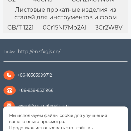
Листовые прокатные изделия из
сталей для инструментов и форм
GB/T 1221
0Cr15Ni7Mo2Al
3Cr2W8V
http://en.sfxgjs.cn/
Links:
+86-18583999712

+86-838-8521966
wwm@smtmaterial.com

Мы используем файлы cookie для улучшения
279391575@qq.com

вашего опыта просмотра.
Продолжая использовать этот сайт, вы