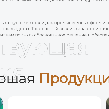
ных прутков из стали для промышленных форм и 
роизводства. Тщательный анализ характеристик 
лит вам принять обоснованное решение и обеспе
ствующая
ия
ующая
Продукц