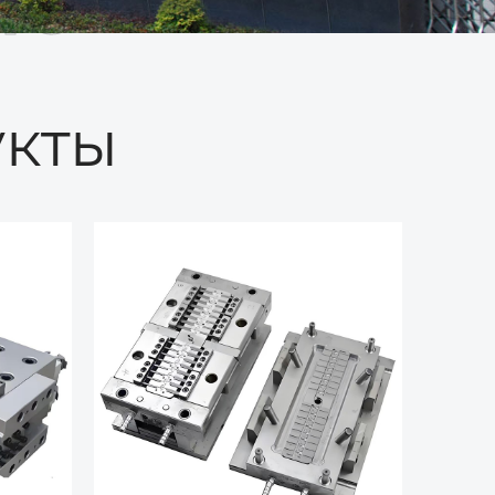
ые
кты