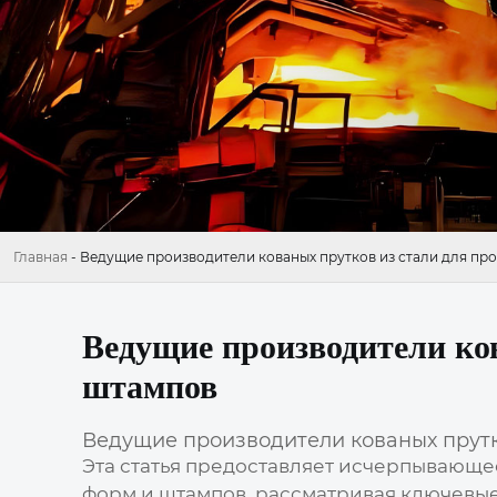
Главная
-
Ведущие производители кованых прутков из стали для п
Ведущие производители ко
штампов
Ведущие производители кованых прут
Эта статья предоставляет исчерпывающ
форм и штампов
, рассматривая ключевы