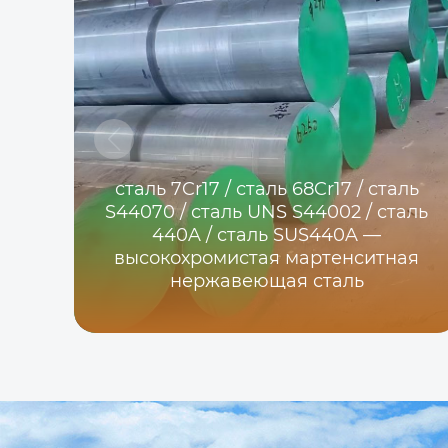
сталь 7Cr17 / сталь 68Cr17 / сталь
S44070 / сталь UNS S44002 / сталь
440A / сталь SUS440A —
высокохромистая мартенситная
нержавеющая сталь