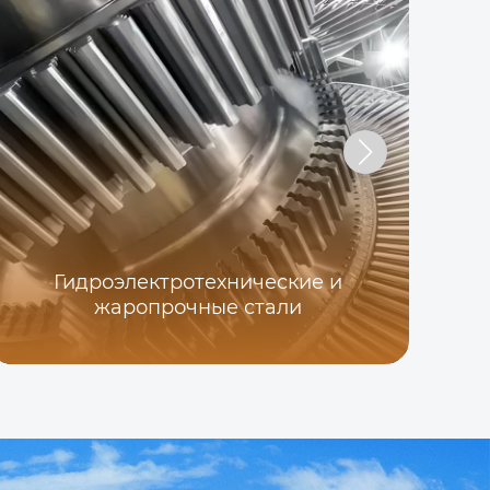
с
Гидроэлектротехнические и
ма
жаропрочные стали