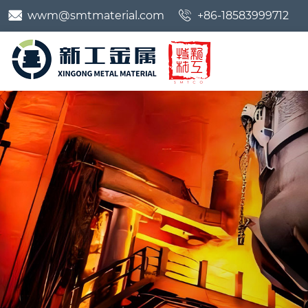


wwm@smtmaterial.com
+86-18583999712