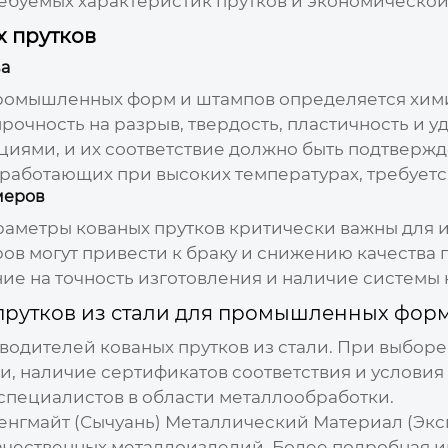
ребуемых характеристик прутков и экономическо
х прутков
ва
 промышленных форм и штампов
определяется хими
очность на разрыв, твердость, пластичность и у
иями, и их соответствие должно быть подтвержд
 работающих при высоких температурах, требуетс
меров
араметры
кованых прутков
критически важны для и
ов могут привести к браку и снижению качества 
е на точность изготовления и наличие системы 
прутков из стали для промышленных фор
зводителей
кованых прутков из стали
. При выбор
и, наличие сертификатов соответствия и условия
 специалистов в области металлообработки.
нгмайт (Сычуань) Металлический Материал (Экс
качественных металлоизделий. Более подробная 