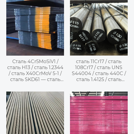
Сталь 4Cr5MoSiV1 /
сталь 11Cr17 / сталь
сталь H13 / сталь 1.2344
108Cr17 / сталь UNS
/ сталь X40CrMoV 5-1 /
S44004 / сталь 440C /
сталь SKD61 — сталь
сталь 1.4125 / сталь
для пресс-форм литья
X105CrMo17 / сталь
под давлением
SUS440C —
закаливаемая
нержавеющая сталь