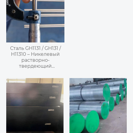
Сталь GH1131 / GH131 /
H11310 – Никелевый
растворно-
твердеющий
высокотемпературный
сплав