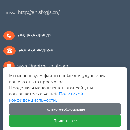
http://en.sfxgjs.cn/
Links:
+86-18583999712

+86-838-8521966
wwm@smtmaterial.com

Мы используем файлы cookie для улучшения
279391575@qq.com

вашего опыта просмотра.
Продолжая использовать этот сайт, вы
соглашаетесь с нашей
Политикой
+8615756469898

конфиденциальности.
Дорога Линцзян № 9, Зона экономического
Только необходимые
развития Шифан (Северный район), провинция

Сычуань
Принять все