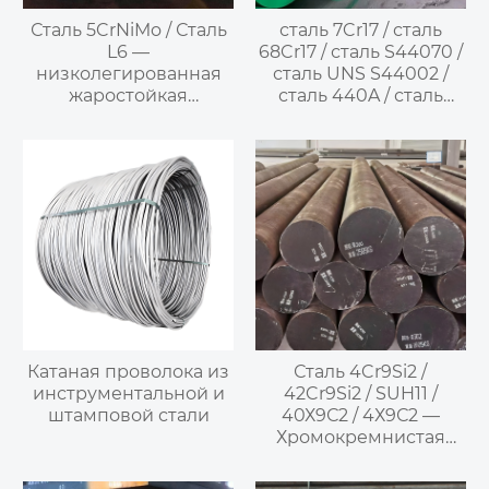
Сталь 5CrNiMo / Сталь
сталь 7Cr17 / сталь
L6 —
68Cr17 / сталь S44070 /
низколегированная
сталь UNS S44002 /
жаростойкая
сталь 440A / сталь
инструментальная
SUS440A —
сталь для штампов
высокохромистая
мартенситная
нержавеющая сталь
Катаная проволока из
Сталь 4Cr9Si2 /
инструментальной и
42Cr9Si2 / SUH11 /
штамповой стали
40Х9С2 / 4Х9С2 —
Хромокремнистая
мартенситная
клапанная сталь