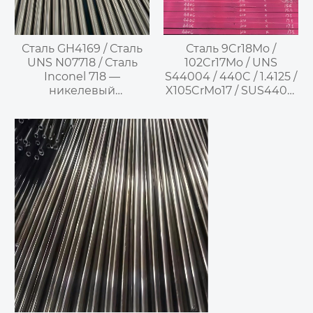
Сталь GH4169 / Сталь
Сталь 9Cr18Mo /
UNS N07718 / Сталь
102Cr17Mo / UNS
Inconel 718 —
S44004 / 440C / 1.4125 /
никелевый
X105CrMo17 / SUS440C
жаропрочный сплав,
—
упрочненный
Высокоуглеродистая
осаждением
высокохромистая
мартенситная
нержавеющая сталь