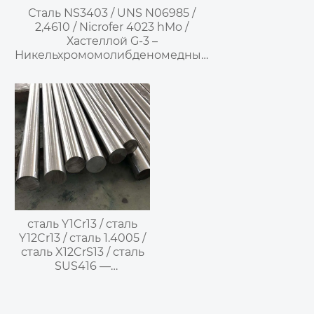
Сталь NS3403 / UNS N06985 /
2,4610 / Nicrofer 4023 hMo /
Хастеллой G-3 –
Никельхромомолибденомедный
коррозионностойкий сплав
сталь Y1Cr13 / сталь
Y12Cr13 / сталь 1.4005 /
сталь X12CrS13 / сталь
SUS416 —
мартенситная
нержавеющая сталь