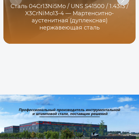
Сталь 04Cr13Ni5Mo / UNS S41500 / 1.4313 /
X3CrNiMo13-4 — Мартенситно-
аустенитная (дуплексная)
нержавеющая сталь