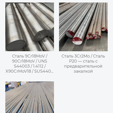
сталь для штампов
Сталь 9Cr18MoV /
Сталь 3Cr2Mo / Сталь
90Cr18MoV / UNS
P20 — сталь с
S44003 / 1.4112 /
предварительной
X90CrMoV18 / SUS440B
закалкой
—
Высокоуглеродистая
высокохромистая
мартенситная
нержавеющая сталь