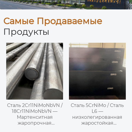
Самые Продаваемые
Продукты
Сталь 2Cr11NiMoNbVN /
Сталь 5CrNiMo / Сталь
18Cr11NiMoNbVN —
L6 —
Мартенситная
низколегированная
жаропрочная
жаростойкая
нержавеющая сталь
инструментальная