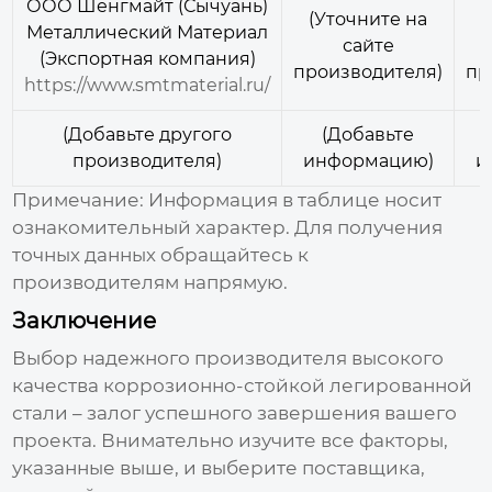
ООО Шенгмайт (Сычуань)
(Уточните на
(
Металлический Материал
сайте
(Экспортная компания)
производителя)
пр
https://www.smtmaterial.ru/
(Добавьте другого
(Добавьте
производителя)
информацию)
и
Примечание: Информация в таблице носит
ознакомительный характер. Для получения
точных данных обращайтесь к
производителям напрямую.
Заключение
Выбор надежного производителя
высокого
качества коррозионно-стойкой легированной
стали
– залог успешного завершения вашего
проекта. Внимательно изучите все факторы,
указанные выше, и выберите поставщика,