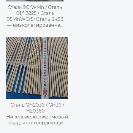
Сталь 9CrWMn / Сталь
O1/1.2825 / Сталь
95MnWCr5/ Сталь SKS3
— низколегированная
инструментальная
сталь для холодного
деформирования
Сталь GH2036 / GH36 /
H20360 –
Никельжелезохромовый
осадочно-твердеющий
деформируемый