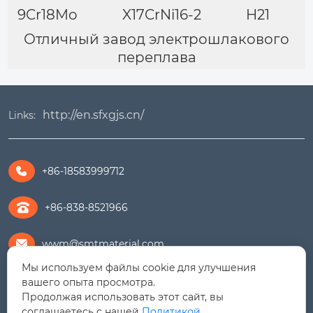
9Cr18Mo
X17CrNi16-2
H21
Отличный завод электрошлакового
переплава
http://en.sfxgjs.cn/
Links:
+86-18583999712

+86-838-8521966
wwm@smtmaterial.com

Мы используем файлы cookie для улучшения
279391575@qq.com

вашего опыта просмотра.
Продолжая использовать этот сайт, вы
соглашаетесь с нашей
Политикой