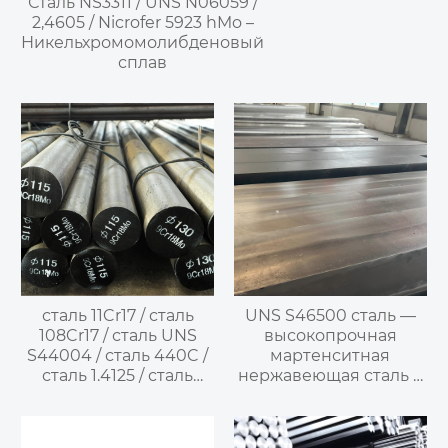
Сталь NS3311 / UNS N06059 /
2,4605 / Nicrofer 5923 hMo –
Никельхромомолибденовый
сплав
сталь 11Cr17 / сталь
UNS S46500 сталь —
108Cr17 / сталь UNS
высокопрочная
S44004 / сталь 440C /
мартенситная
сталь 1.4125 / сталь
нержавеющая сталь с
X105CrMo17 / сталь
дисперсионным
SUS440C —
твердением
закаливаемая