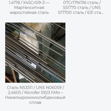
1.4718 / X45CrSi9-3 —
07Cr17Ni7Al сталь /
Мартенситная
S51770 сталь / UNS
жаростойкая сталь
S17700 сталь / 631 сталь
/ 1.4568 сталь /
X7CrNiAl17-7 сталь /
SUS631 сталь /
09Х17Н7Ю сталь –
полуаустенитная
мартенситно-
стареющая
коррозионно-стойкая
сталь
Сталь NS3311 / UNS N06059 /
2,4605 / Nicrofer 5923 hMo –
Никельхромомолибденовый
сплав