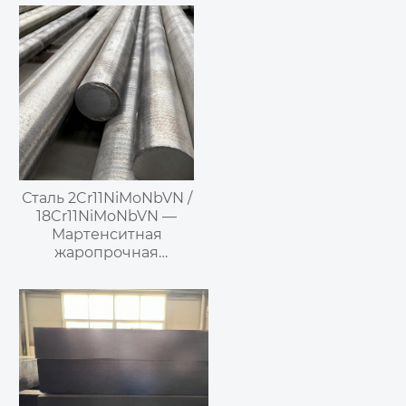
Сталь 2Cr11NiMoNbVN /
18Cr11NiMoNbVN —
Мартенситная
жаропрочная
нержавеющая сталь