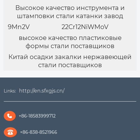
Высокое качество инструмента и
штамповки стали катанки завод
9Mn2V
22Cr12NiWMoV
высокое качество пластиковые
формы стали поставщиков
Китай осадки закалки нержавеющей
стали поставщиков
http://en.sfxgjs.cn/
Links:
+86-18583999712

+86-838-8521966