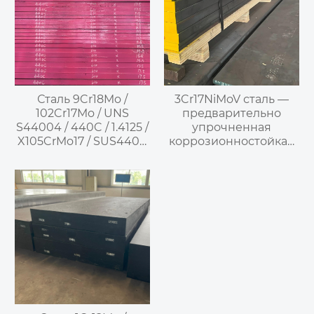
Сталь 9Cr18Mo /
3Cr17NiMoV сталь —
102Cr17Mo / UNS
предварительно
S44004 / 440C / 1.4125 /
упрочненная
X105CrMo17 / SUS440C
коррозионностойкая
—
инструментальная
Высокоуглеродистая
сталь
высокохромистая
мартенситная
нержавеющая сталь