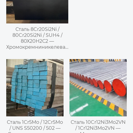
Сталь 8Cr20Si2Ni /
80Cr20Si2Ni / SUH4 /
80Х20Н2С2 —
Хромокремниникелевая
мартенситная
клапанная сталь
Сталь 1Cr5Mo / 12Cr5Mo
Сталь 10Cr12Ni3Mo2VN
/ UNS S50200 / 502 —
/ 1Cr12Ni3Mo2VN —