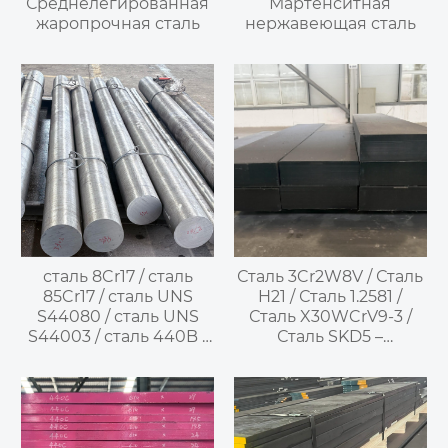
Среднелегированная
Мартенситная
жаропрочная сталь
нержавеющая сталь
сталь 8Cr17 / сталь
Сталь 3Cr2W8V / Сталь
85Cr17 / сталь UNS
H21 / Сталь 1.2581 /
S44080 / сталь UNS
Сталь X30WCrV9-3 /
S44003 / сталь 440B /
Сталь SKD5 –
сталь SUS440B —
жаропрочная
закаливаемая
штамповая сталь с
нержавеющая сталь
высоким
содержанием
вольфрама