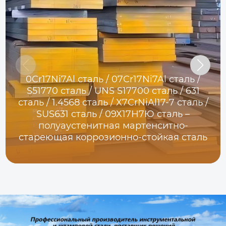
0Cr17Ni7Al сталь / 07Cr17Ni7Al сталь /
S51770 сталь / UNS S17700 сталь / 631
сталь / 1.4568 сталь / X7CrNiAl17-7 сталь /
SUS631 сталь / 09Х17Н7Ю сталь –
полуаустенитная мартенситно-
стареющая коррозионно-стойкая сталь