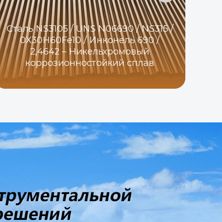
Сталь NS3105 / UNS N06690 / NS315 /
0Х30Н60Fe10 / Инконель 690 /
2,4642 – Никельхромовый
коррозионностойкий сплав