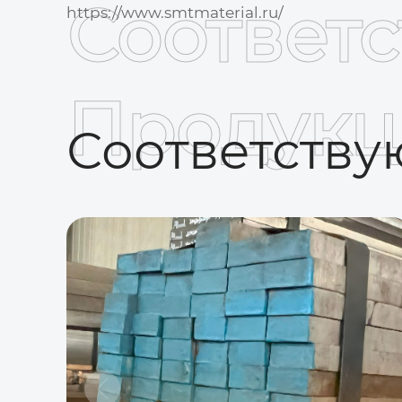
Соответ
https://www.smtmaterial.ru/
Продукц
Соответств