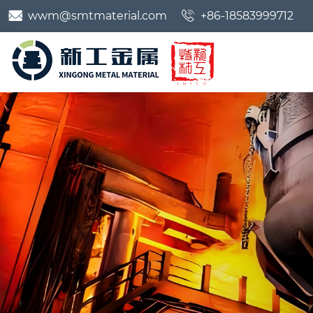


wwm@smtmaterial.com
+86-18583999712