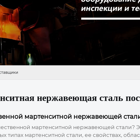
оставщики
енситная нержавеющая сталь по
венной мартенситной нержавеющей стал
чественной мартенситной нержавеющей стали
? 
типах мартенситной стали, ее свойствах, обла