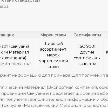
тствия стандартам
вара
тавщик
Марки стали
Сертификаты
Широкий
йт (Сычуань)
ISO 9001,
ассортимент
кий Материал
другие
марок
ая компания)
сертификаты
мартенситной
smtmaterial.ru/
качества
стали
ержит информацию для примера. Для получения а
лический Материал (Экспортная компания), основ
 провинции Сычуань и предлагает широкий выб
 для получения дополнительной информации и об
Сычуань) Металлический Материал (Экспортная к