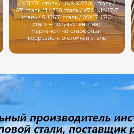
/ S51770 сталь / UNS S17700 сталь /
631 сталь / 1.4568 сталь / X7CrNiAl17-7
сталь / SUS631 сталь / 09Х17Н7Ю
сталь – полуаустенитная
мартенситно-стареющая
коррозионно-стойкая сталь