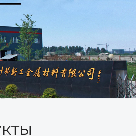
ые
кты