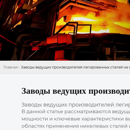
Главная
-
Заводы ведущих производителей легированных сталей на 
Заводы ведущих производит
Заводы ведущих производителей легир
В данной статье рассматриваются ведущ
мощности и ключевые характеристики вы
областях применения никелевых сталей 