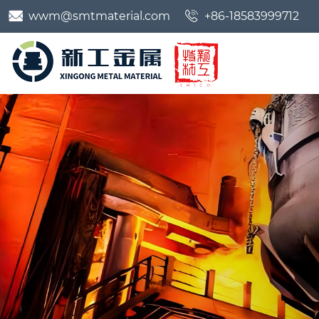


wwm@smtmaterial.com
+86-18583999712