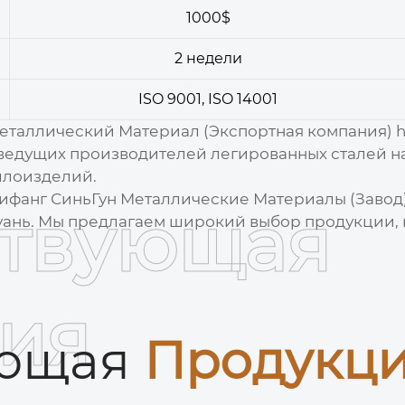
1000$
2 недели
ISO 9001, ISO 14001
Металлический Материал (Экспортная компания)
h
ведущих производителей легированных сталей н
ллоизделий.
ифанг СиньГун Металлические Материалы (Завод
ствующая
ань. Мы предлагаем широкий выбор продукции, 
ия
ующая
Продукц