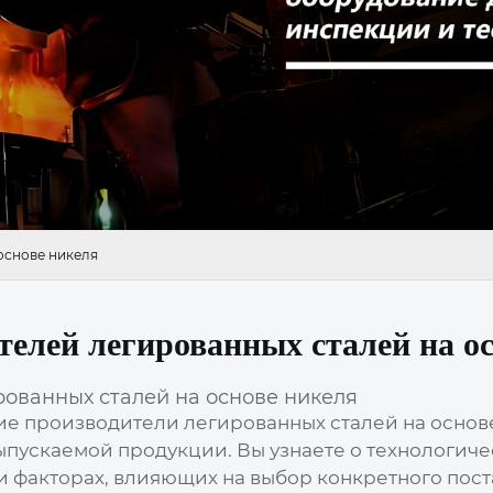
основе никеля
елей легированных сталей на о
ованных сталей на основе никеля
ие производители легированных сталей на основ
пускаемой продукции. Вы узнаете о технологиче
и факторах, влияющих на выбор конкретного пос