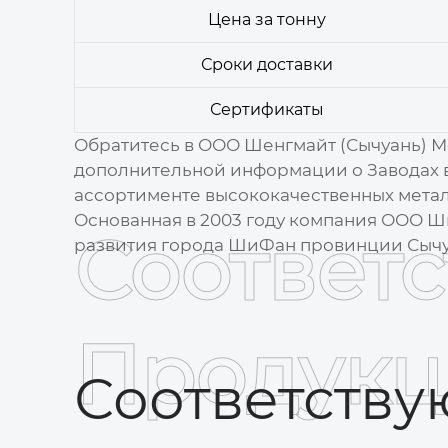
Цена за тонну
Сроки доставки
Сертификаты
Обратитесь в ООО Шенгмайт (Сычуань) 
дополнительной информации о
Заводах 
ассортименте высококачественных мета
Основанная в 2003 году компания ООО Ш
Соответ
развития города ШиФан провинции Сычу
Продукц
Соответств