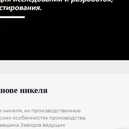
снове никеля
е никеля, их производственные
ских особенностях производства,
тавщика
Заводов ведущих