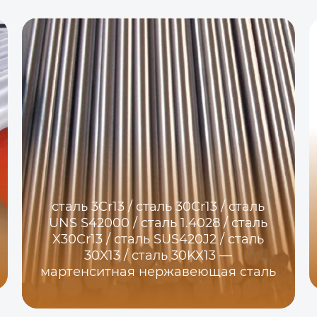
сталь 3Cr13 / сталь 30Cr13 / сталь
UNS S42000 / сталь 1.4028 / сталь
X30Cr13 / сталь SUS420J2 / сталь
30X13 / сталь 30KX13 —
мартенситная нержавеющая сталь