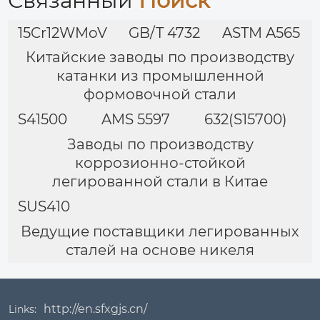
Связанный
Поиск
15Cr12WMoV
GB/T 4732
ASTM A565
Китайские заводы по производству
катанки из промышленной
формовочной стали
S41500
AMS 5597
632(S15700)
Заводы по производству
коррозионно-стойкой
легированной стали в Китае
SUS410
Ведущие поставщики легированных
сталей на основе никеля
http://en.sfxgjs.cn/
Links: