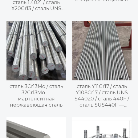
сталь 1.4021 / сталь
X20Cr13 / сталь UNS
S42000 / сталь
SUS420J1 / сталь 20X13
— мартенситная
нержавеющая сталь
сталь 3Cr13Mo / сталь
сталь Y11Cr17 / сталь
32Cr13Mo —
Y108Cr17 / сталь UNS
мартенситная
S44020 / сталь 440F /
нержавеющая сталь
сталь SUS440F —
сталь для резки