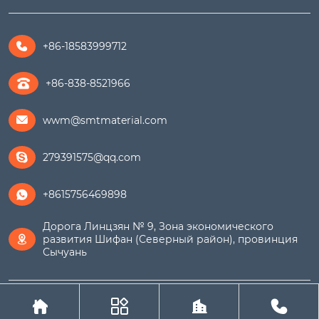
+86-18583999712

+86-838-8521966
wwm@smtmaterial.com

279391575@qq.com

+8615756469898

Дорога Линцзян № 9, Зона экономического
развития Шифан (Северный район), провинция

Сычуань
Авторское право© ООО Шенгмайт (Сычуань)




Металлический Материал (Экспортная компания)