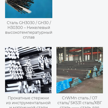
Сталь GH3030 / GH30 /
H30300 – Никелевый
высокотемпературный
сплав
Прокатные стержни
CrWMn сталь / O7
из инструментальной
сталь/ SKS31 сталь/ХВГ
и матричной стали
сталь —— сталь для