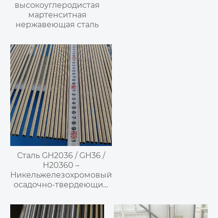
высокоуглеродистая
мартенситная
нержавеющая сталь
Сталь GH2036 / GH36 /
H20360 –
Никельжелезохромовый
осадочно-твердеющий
деформируемый
высокотемпературный
сплав