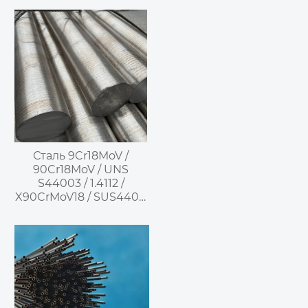
нержавеющая сталь
Сталь 9Cr18MoV /
90Cr18MoV / UNS
S44003 / 1.4112 /
X90CrMoV18 / SUS440B
—
Высокоуглеродистая
высокохромистая
мартенситная
нержавеющая сталь