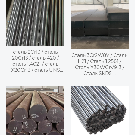
сталь 2Cr13 / сталь
Сталь 3Cr2W8V / Сталь
20Cr13 / сталь 420 /
H21 / Сталь 1.2581 /
сталь 1.4021 / сталь
Сталь X30WCrV9-3 /
X20Cr13 / сталь UNS
Сталь SKD5 –
S42000 / сталь
жаропрочная
SUS420J1 / сталь 20X13
штамповая сталь с
— мартенситная
высоким
нержавеющая сталь
содержанием
вольфрама