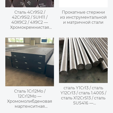
Сталь 4Cr9Si2 /
Прокатные стержни
42Cr9Si2 / SUH11 /
из инструментальной
40Х9С2 / 4Х9С2 —
и матричной стали
Хромокремнистая
мартенситная
клапанная сталь
сталь Y1Cr13 / сталь
Сталь 1Cr12Mo /
Y12Cr13 / сталь 1.4005 /
12Cr12Mo —
сталь X12CrS13 / сталь
Хромомолибденовая
SUS416 —
мартенситная
мартенситная
жаропрочная сталь