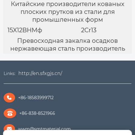
Китайские производители кованых
плоских прутков из стали для
промышленных форм
15X12BHMф
2Cr13
Превосходная закалка осадков
нержавеющая сталь производитель
http://en.sfxgjs.cn/
Links:
+86-18583999712

+86-838-8521966
wwm@smtmaterial.com
