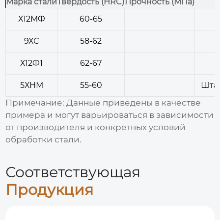
Марка стали
Твердость (HRC)
Прочность (МПа)
Х12МФ
60-65
9ХС
58-62
Х12Ф1
62-67
5ХНМ
55-60
Шта
Примечание: Данные приведены в качестве
примера и могут варьироваться в зависимости
от производителя и конкретных условий
обработки стали.
Соответствующая
Продукция