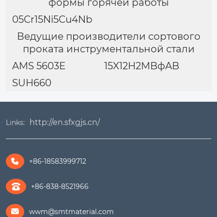
формы горячей работы
05Cr15Ni5Cu4Nb
Ведущие производители сортового
проката инструментальной стали
AMS 5603E
15X12H2MBфAB
SUH660
http://en.sfxgjs.cn/
Links:
+86-18583999712

+86-838-8521966
wwm@smtmaterial.com
