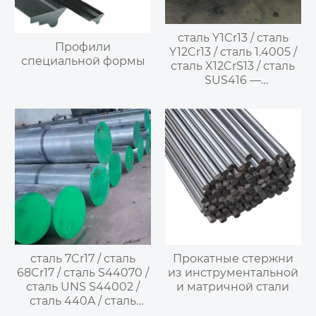
сталь Y1Cr13 / сталь
Профили
Y12Cr13 / сталь 1.4005 /
специальной формы
сталь X12CrS13 / сталь
SUS416 —
мартенситная
нержавеющая сталь
сталь 7Cr17 / сталь
Прокатные стержни
68Cr17 / сталь S44070 /
из инструментальной
сталь UNS S44002 /
и матричной стали
сталь 440A / сталь
SUS440A —