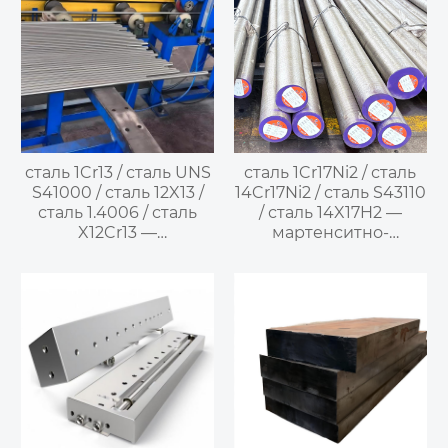
нержавеющая сталь
сталь 1Cr13 / сталь UNS
сталь 1Cr17Ni2 / сталь
S41000 / сталь 12X13 /
14Cr17Ni2 / сталь S43110
сталь 1.4006 / сталь
/ сталь 14X17H2 —
X12Cr13 —
мартенситно-
полумартенситная
фerrитная двуфазная
нержавеющая сталь
нержавеющая сталь