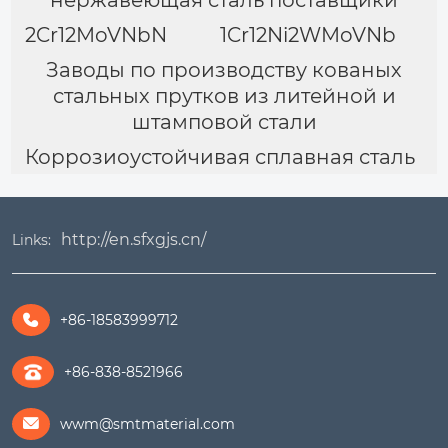
нержавеющая сталь поставщики
2Cr12MoVNbN
1Cr12Ni2WMoVNb
Заводы по производству кованых
стальных прутков из литейной и
штамповой стали
Коррозиоустойчивая сплавная сталь
http://en.sfxgjs.cn/
Links:
+86-18583999712

+86-838-8521966
wwm@smtmaterial.com
