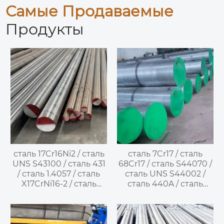
Самые Продаваемые
Продукты
сталь 17Cr16Ni2 / сталь
сталь 7Cr17 / сталь
UNS S43100 / сталь 431
68Cr17 / сталь S44070 /
/ сталь 1.4057 / сталь
сталь UNS S44002 /
X17CrNi16-2 / сталь
сталь 440A / сталь
SUS431 / сталь 14X17H2
SUS440A —
— высоко
высокохромистая
легированная
мартенситная
мартенситная
нержавеющая сталь