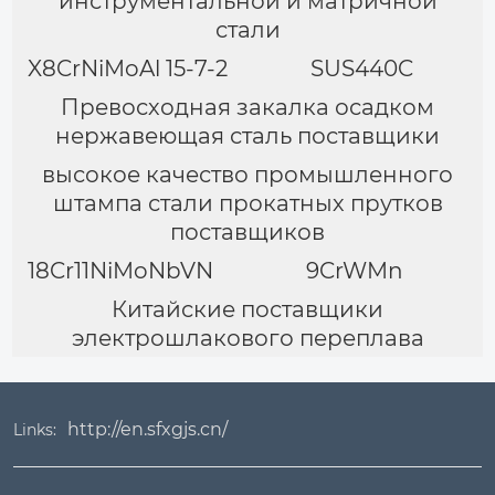
инструментальной и матричной
стали
X8CrNiMoAl 15-7-2
SUS440C
Превосходная закалка осадком
нержавеющая сталь поставщики
высокое качество промышленного
штампа стали прокатных прутков
поставщиков
18Cr11NiMoNbVN
9CrWMn
Китайские поставщики
электрошлакового переплава
http://en.sfxgjs.cn/
Links: