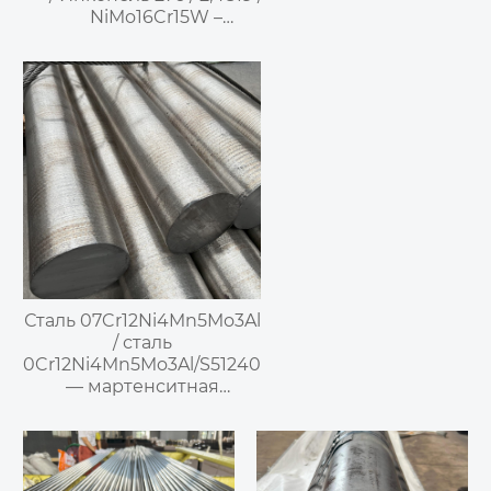
NiMo16Cr15W –
Высокопрочный
никелемолибденохромовый
коррозионностойкий сплав
Сталь 07Cr12Ni4Mn5Mo3Al
/ сталь
0Cr12Ni4Mn5Mo3Al/S51240
— мартенситная
нержавеющая сталь,
упрочняемая
дисперсными частицами