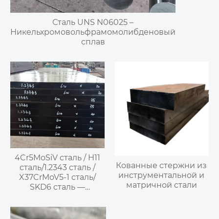
Сталь UNS N06025 –
Никельхромовольфрамомолибденовый
сплав
4Cr5MoSiV сталь / H11
Кованные стержни из
сталь/1.2343 сталь /
инструментальной и
X37CrMoV5-1 сталь/
матричной стали
SKD6 сталь —
среднелегированная
воздушно-
закаливающаяся