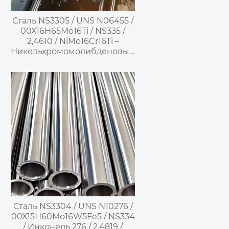
Сталь NS3305 / UNS N06455 /
00Х16Н65Мо16Ti / NS335 /
2,4610 / NiMo16Cr16Ti –
Никельхромомолибденовый
сплав
Сталь NS3304 / UNS N10276 /
00Х15Н60Мо16W5Fe5 / NS334
/ Инконель 276 / 2,4819 /