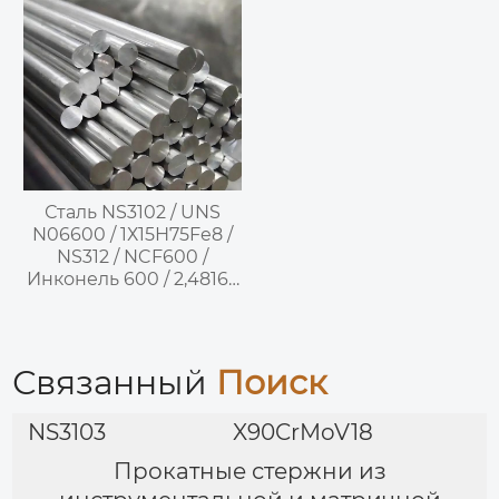
штамповая сталь для
горячего
деформирования
Сталь NS3102 / UNS
N06600 / 1Х15Н75Fe8 /
NS312 / NCF600 /
Инконель 600 / 2,4816 /
NiCr15Fe –
Никельхромовый
высокотемпературный
коррозионностойкий
Связанный
Поиск
сплав
NS3103
X90CrMoV18
Прокатные стержни из