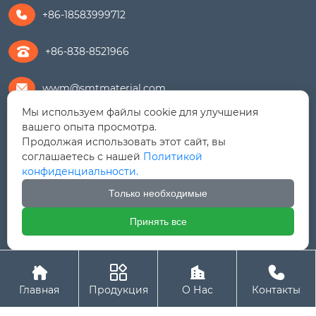
+86-18583999712

+86-838-8521966
wwm@smtmaterial.com

Мы используем файлы cookie для улучшения
279391575@qq.com

вашего опыта просмотра.
Продолжая использовать этот сайт, вы
соглашаетесь с нашей
Политикой
+8615756469898

конфиденциальности.
Дорога Линцзян № 9, Зона экономического
Только необходимые
развития Шифан (Северный район), провинция

Сычуань
Принять все
Авторское право© ООО Шенгмайт (Сычуань)




Металлический Материал (Экспортная компания)
Главная
Продукция
О Нас
Контакты