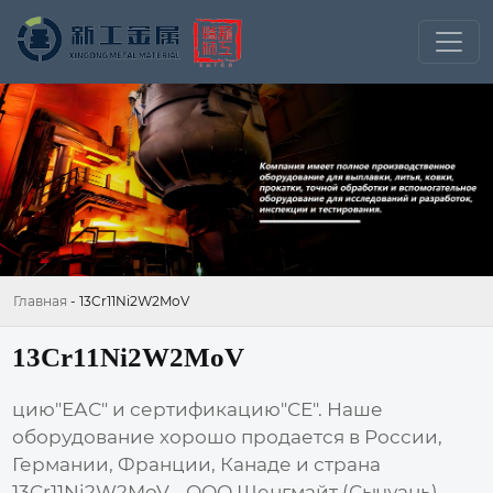
Главная
-
13Cr11Ni2W2MoV
13Cr11Ni2W2MoV
цию"ЕАС" и сертификацию"СЕ". Наше
оборудование хорошо продается в России,
Германии, Франции, Канаде и страна
13Cr11Ni2W2MoV - ООО Шенгмайт (Сычуань)