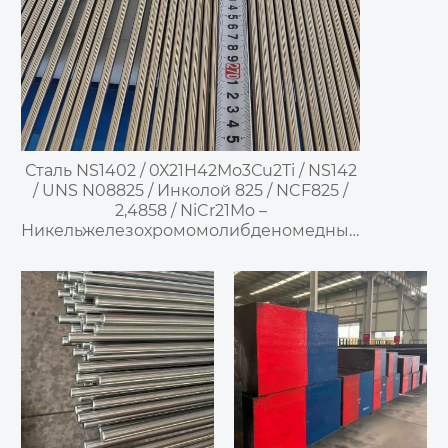
Сталь NS1402 / 0Х21Н42Мо3Сu2Ti / NS142
/ UNS N08825 / Инколой 825 / NCF825 /
2,4858 / NiCr21Mo –
Никельжелезохромомолибденомедный
коррозионностойкий сплав