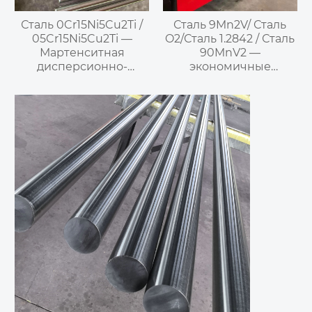
Сталь 0Cr15Ni5Cu2Ti /
Сталь 9Mn2V/ Сталь
05Cr15Ni5Cu2Ti —
O2/Сталь 1.2842 / Сталь
Мартенситная
90MnV2 —
дисперсионно-
экономичные
твердеющая
низколегированные
нержавеющая сталь
холодноштамповые
стали