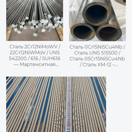
Сталь 2Cr12NiMoWV /
Сталь 0Cr15Ni5Cu4Nb /
22Cr12NiWMoV / UNS
Сталь UNS S15500 /
S42200 / 616 / SUH616
Сталь 05Cr15Ni5Cu4Nb
— Мартенситная
/ Сталь XM-12 –
нержавеющая сталь
мартенситная
дисперсионно-
твердеющая
нержавеющая сталь