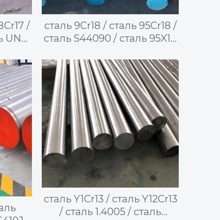
8Cr17 /
сталь 9Cr18 / сталь 95Cr18 /
ль UNS
сталь S44090 / сталь 95X18
/ сталь
— высокоуглеродистая
мартенситная
ая
нержавеющая сталь
аль
сталь Y1Cr13 / сталь Y12Cr13
таль
/ сталь 1.4005 / сталь