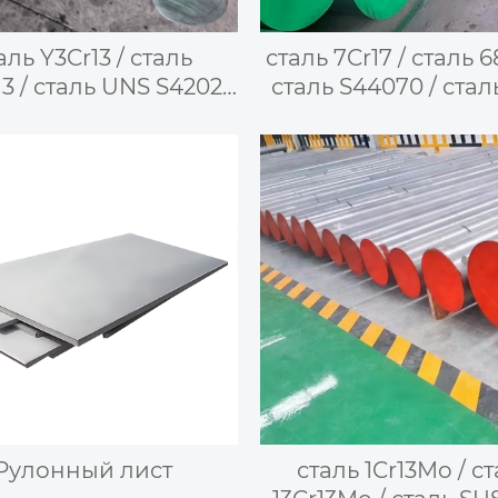
аль Y3Cr13 / сталь
сталь 7Cr17 / сталь 6
3 / сталь UNS S42020
сталь S44070 / ста
ь 420F / сталь 1.4029 /
S44002 / сталь 440A 
ль X29CrS13 / сталь
SUS440A —
SUS420F —
высокохромист
кообрабатываемая
мартенситная
мартенситная
нержавеющая ст
ржавеющая сталь
Рулонный лист
сталь 1Cr13Mo / с