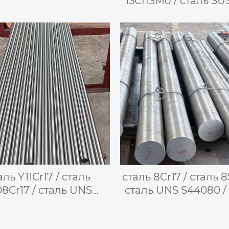
13Cr13Mo / сталь SU
— высокопрочная 
аль Y11Cr17 / сталь
сталь 8Cr17 / сталь 8
08Cr17 / сталь UNS
сталь UNS S44080 /
 / сталь 440F / сталь
UNS S44003 / сталь 
440F — сталь для
сталь SUS440B