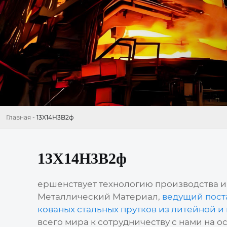
Главная
-
13X14H3B2ф
13X14H3B2ф
ершенствует технологию производства и 
Металлический Материал,
ведущий пост
кованых стальных прутков из литейной и
всего мира к сотрудничеству с нами на о