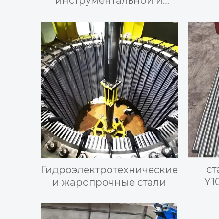
инструментальной и
матричной стали
ст
Гидроэлектротехнические
Y1
и жаропрочные стали
S44020
SUS