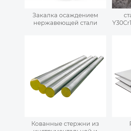
Закалка осаждением
ст
нержавеющей стали
Y30Cr1
/ стал
ста
лег
не
Кованные стержни из