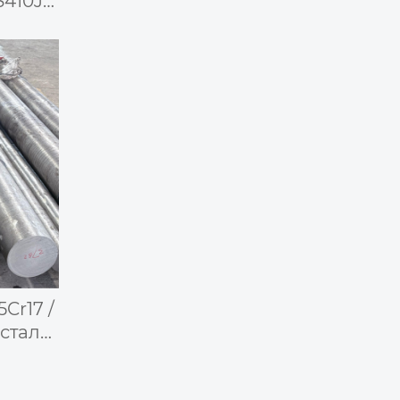
S410J1
X12CrS13 / сталь SUS416 —
сталь
мартенситная
нержавеющая сталь
5Cr17 /
 сталь
440B /
 —