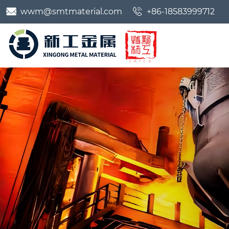


wwm@smtmaterial.com
+86-18583999712