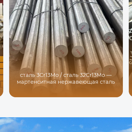
сталь 3Cr13Mo / сталь 32Cr13Mo —
мартенситная нержавеющая сталь