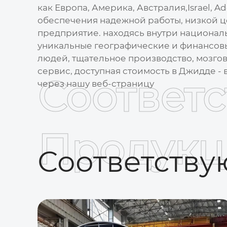
как Европа, Америка, Австралия,Israel, A
обеспечения надежной работы, низкой це
предприятие. находясь внутри национал
уникальные географические и финансов
людей, тщательное производство, мозгов
сервис, доступная стоимость в Джидде - 
Соответ
через нашу веб-страницу
Продукц
Соответств