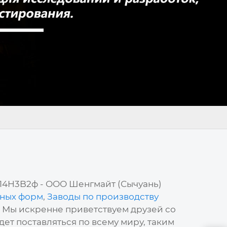
X14H3B2ф - ООО Шенгмайт (Сычуань)
нных форм
,
Заводы по производству
. Мы искренне приветствуем друзей со
ет поставляться по всему миру, таким