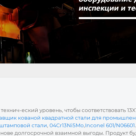
технич-еский уровень, чтобы соответствовать 13
авщик кованой квадратной стали для промышле
 штамповой стали
,
04Cr13Ni5Mo
,
Inconel 601/N06601
снове долгосрочной взаимной выгоды. Продукт буд