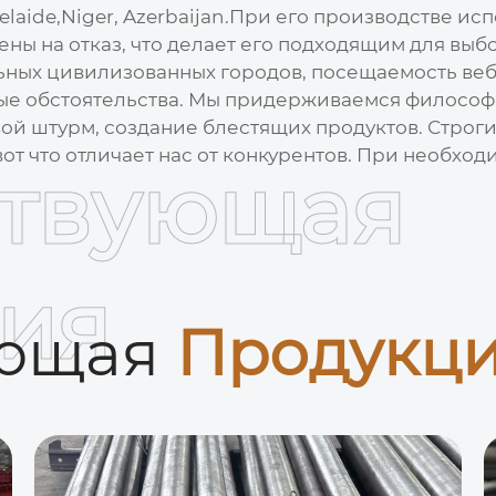
delaide,Niger, Azerbaijan.При его производстве и
ны на отказ, что делает его подходящим для вы
ьных цивилизованных городов, посещаемость веб
ые обстоятельства. Мы придерживаемся филосо
ой штурм, создание блестящих продуктов. Строги
вот что отличает нас от конкурентов. При необход
ствующая
ия
ующая
Продукц