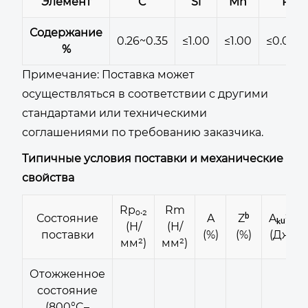
Элемент
C
Si
Mn
P
Содержание
0.26~0.35
≤1.00
≤1.00
≤0.040
%
Примечание: Поставка может
осуществляться в соответствии с другими
стандартами или техническими
соглашениями по требованию заказчика.
Типичные условия поставки и механические
свойства
Rp₀.₂
Rm
Состояние
A
Zᵇ
Aₖᵤ²ᵈ
(Н/
(Н/
поставки
(%)
(%)
(Дж)
мм²)
мм²)
Отожженное
состояние
(800°C–