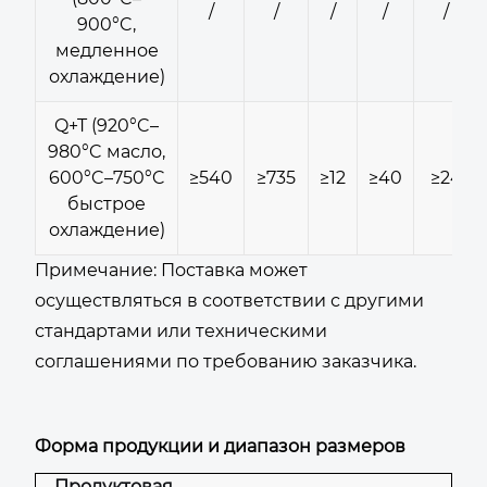
/
/
/
/
/
900°C,
медленное
охлаждение)
Q+T (920°C–
980°C масло,
600°C–750°C
≥540
≥735
≥12
≥40
≥24
быстрое
охлаждение)
Примечание: Поставка может
осуществляться в соответствии с другими
стандартами или техническими
соглашениями по требованию заказчика.
Форма продукции и диапазон размеров
Продуктовая