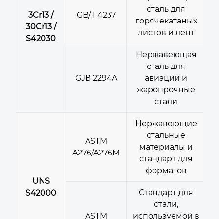
сталь для
3Cr13 /
GB/T 4237
горячекатаных
30Cr13 /
листов и лент
S42030
Нержавеющая
сталь для
GJB 2294A
авиации и
жаропрочные
стали
Нержавеющие
стальные
ASTM
материалы и
A276/A276M
стандарт для
форматов
UNS
Стандарт для
S42000
стали,
ASTM
используемой в