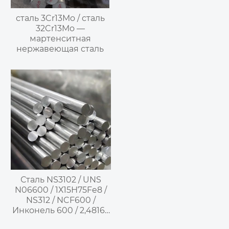
сталь 3Cr13Mo / сталь
32Cr13Mo —
мартенситная
нержавеющая сталь
Сталь NS3102 / UNS
N06600 / 1Х15Н75Fe8 /
NS312 / NCF600 /
Инконель 600 / 2,4816 /
NiCr15Fe –