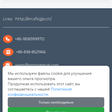
http://en.sfxgjs.cn/
Links:
+86-18583999712

+86-838-8521966
wwm@smtmaterial.com

Мы используем файлы cookie для улучшения
279391575@qq.com

вашего опыта просмотра.
Продолжая использовать этот сайт, вы
соглашаетесь с нашей
Политикой
+8615756469898

конфиденциальности.
Дорога Линцзян № 9, Зона экономического
Только необходимые
развития Шифан (Северный район), провинция

Сычуань