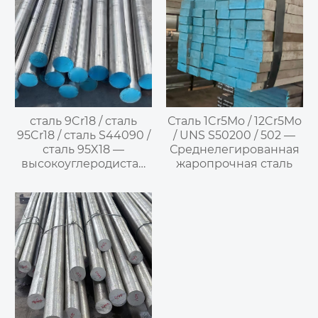
сталь 9Cr18 / сталь
Сталь 1Cr5Mo / 12Cr5Mo
95Cr18 / сталь S44090 /
/ UNS S50200 / 502 —
сталь 95X18 —
Среднелегированная
высокоуглеродистая
жаропрочная сталь
мартенситная
нержавеющая сталь