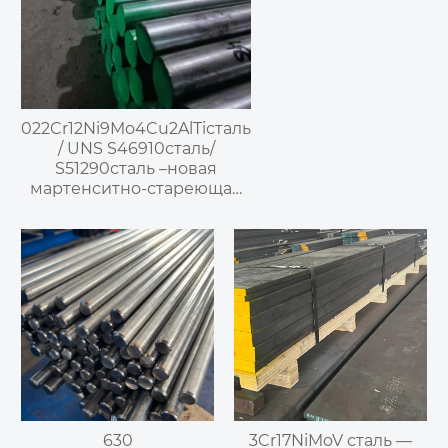
022Cr12Ni9Mo4Cu2AlTiсталь
/ UNS S46910сталь/
S51290сталь –новая
мартенситно-стареющая
нержавеющая сталь
630
3Cr17NiMoV сталь —