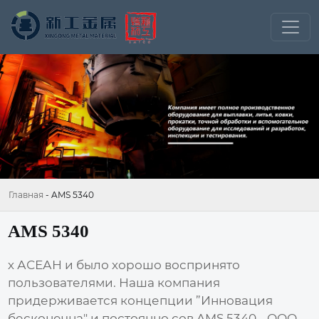
Главная
-
AMS 5340
AMS 5340
х АСЕАН и было хорошо воспринято
пользователями. Наша компания
придерживается концепции ”Инновация
бесконечна" и постоянно сов AMS 5340 - ООО