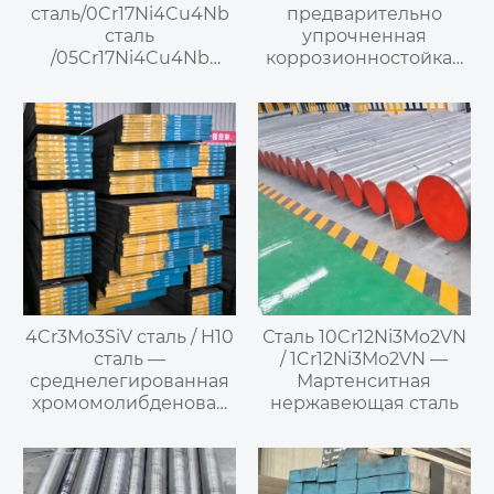
сталь/0Cr17Ni4Cu4Nb
предварительно
сталь
упрочненная
/05Cr17Ni4Cu4Nb
коррозионностойкая
сталь / S51740 сталь/
инструментальная
UNS S17400 сталь/
сталь
1.4542 сталь /
X5CrNiCuNb16-4 сталь/
SUS630 сталь —
мартенситная
дисперсионно-
твердеющая
нержавеющая сталь
4Cr3Mo3SiV сталь / H10
Сталь 10Cr12Ni3Mo2VN
сталь —
/ 1Cr12Ni3Mo2VN —
среднелегированная
Мартенситная
хромомолибденовая
нержавеющая сталь
сталь для горячих
штампов