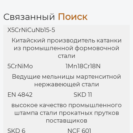
Никельхромовый
высокотемпературный
коррозионностойкий
Связанный
Поиск
сплав
X5CrNiCuNb15-5
Китайский производитель катанки
из промышленной формовочной
стали
5CrNiMo
1Mn18Cr18N
Ведущие мельницы мартенситной
нержавеющей стали
EN 4842
SKD 11
высокое качество промышленного
штампа стали прокатных прутков
поставщиков
SKD 6
NCF 601