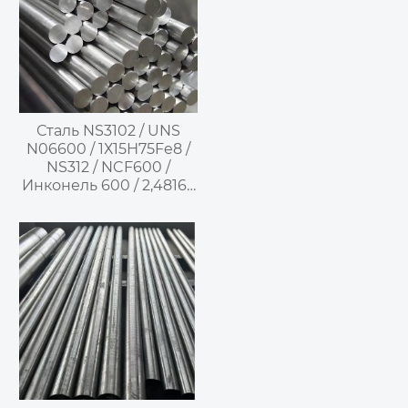
мартенситная
дисперсионно-
твердеющая
нержавеющая сталь
Сталь NS3102 / UNS
N06600 / 1Х15Н75Fe8 /
NS312 / NCF600 /
Инконель 600 / 2,4816 /
NiCr15Fe –
Никельхромовый
высокотемпературный
коррозионностойкий
сплав