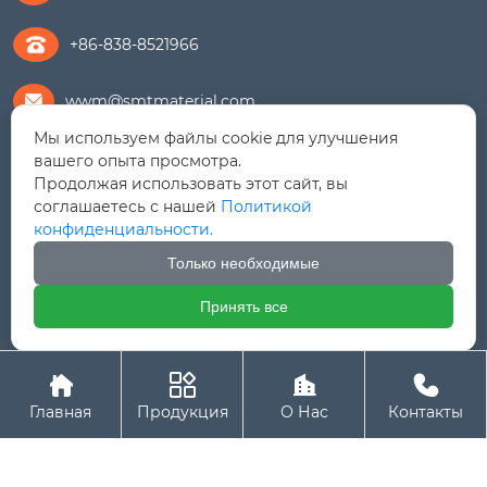
+86-838-8521966
wwm@smtmaterial.com

Мы используем файлы cookie для улучшения
279391575@qq.com

вашего опыта просмотра.
Продолжая использовать этот сайт, вы
соглашаетесь с нашей
Политикой
+8615756469898

конфиденциальности.
Дорога Линцзян № 9, Зона экономического
Только необходимые
развития Шифан (Северный район), провинция

Сычуань
Принять все
Авторское право© ООО Шенгмайт (Сычуань)




Металлический Материал (Экспортная компания)
Главная
Продукция
О Нас
Контакты