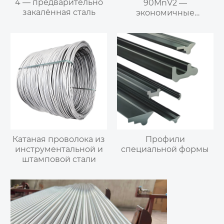
4 — предварительно
90MnV2 —
закалённая сталь
экономичные
низколегированные
холодноштамповые
стали
Катаная проволока из
Профили
инструментальной и
специальной формы
штамповой стали