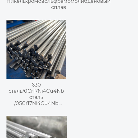
Никельхромовольфрамомолибденовый
сплав
630
сталь/0Cr17Ni4Cu4Nb
сталь
/05Cr17Ni4Cu4Nb
сталь / S51740 сталь/
UNS S17400 сталь/
1.4542 сталь /
X5CrNiCuNb16-4 сталь/
SUS630 сталь —