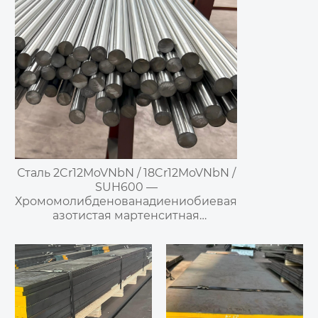
Сталь 2Cr12MoVNbN / 18Cr12MoVNbN /
SUH600 —
Хромомолибденованадиениобиевая
азотистая мартенситная
жаропрочная сталь