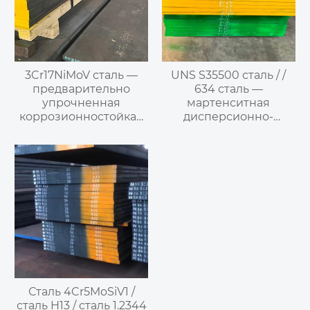
3Cr17NiMoV сталь —
UNS S35500 сталь / /
предварительно
634 сталь —
упрочненная
мартенситная
коррозионностойкая
дисперсионно-
инструментальная
твердеющая
сталь
нержавеющая сталь
Сталь 4Cr5MoSiV1 /
сталь H13 / сталь 1.2344