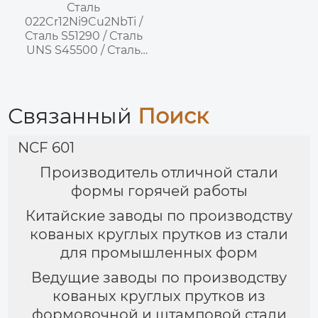
Сталь
022Cr12Ni9Cu2NbTi /
Сталь S51290 / Сталь
UNS S45500 / Сталь
XM-16 —
дисперсионно-
твердеющая
нержавеющая сталь
Связанный
Поиск
аустенитно-
мартенситного
NCF 601
(дуплексного) класса
Производитель отличной стали
формы горячей работы
Китайские заводы по производству
кованых круглых прутков из стали
для промышленных форм
Ведущие заводы по производству
кованых круглых прутков из
формовочной и штамповой стали