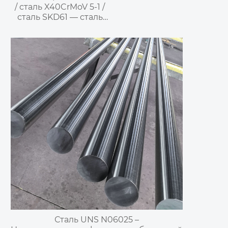
/ сталь X40CrMoV 5-1 /
сталь SKD61 — сталь
для пресс-форм литья
под давлением
Сталь UNS N06025 –