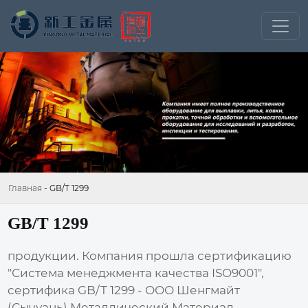
Главная
-
GB/T 1299
GB/T 1299
продукции. Компания прошла сертификацию
"Система менеджмента качества ISO9001",
сертифика GB/T 1299 - ООО Шенгмайт
(Сычуань) Металлический Материал,