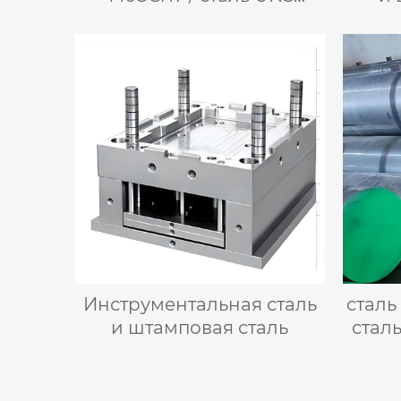
S44020 / сталь 440F / сталь
SUS440F — сталь для
резки
Инструментальная сталь
сталь 
и штамповая сталь
сталь
S44002
в