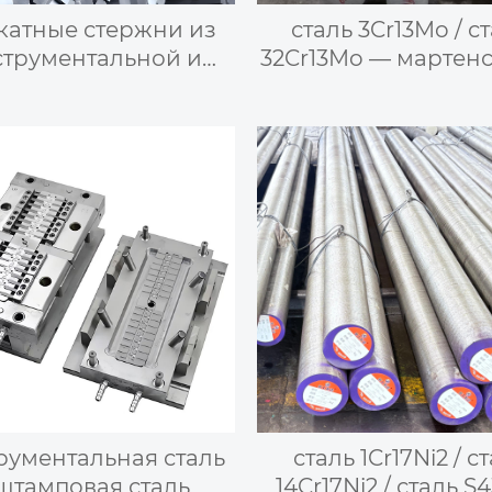
катные стержни из
сталь 3Cr13Mo / с
струментальной и
32Cr13Mo — мартен
атричной стали
нержавеющая ст
рументальная сталь
сталь 1Cr17Ni2 / с
штамповая сталь
14Cr17Ni2 / сталь S4