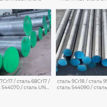
сталь 14X17H2 
мартенситно-фerr
двуфазная нержав
сталь
7Cr17 / сталь 68Cr17 /
сталь 9Cr18 / сталь 9
 S44070 / сталь UNS
сталь S44090 / сталь
 / сталь 440A / сталь
— высокоуглероди
SUS440A —
мартенситная
ысокохромистая
нержавеющая ст