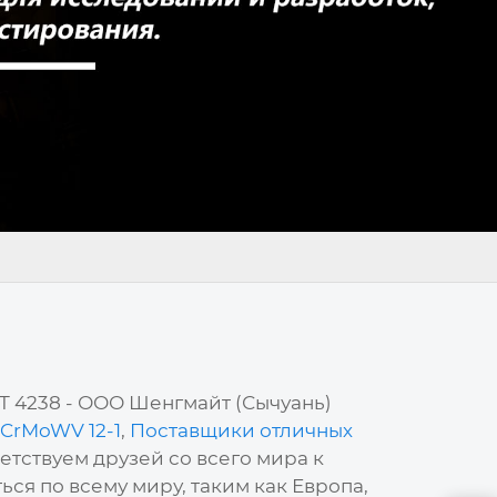
T 4238 - ООО Шенгмайт (Сычуань)
CrMoWV 12-1
,
Поставщики отличных
етствуем друзей со всего мира к
ся по всему миру, таким как Европа,