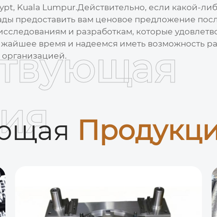
pt, Kuala Lumpur.Действительно, если какой-либо
 рады предоставить вам ценовое предложение по
исследованиям и разработкам, которые удовлетв
жайшее время и надеемся иметь возможность раб
ствующая
й организацией.
ия
ующая
Продукц