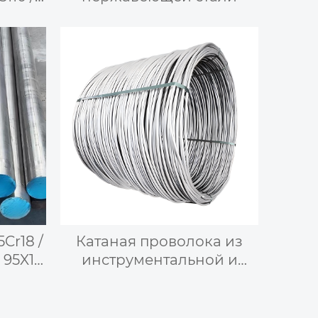
—
итная
еющая
5Cr18 /
Катаная проволока из
 95X18
инструментальной и
стая
штамповой стали
аль