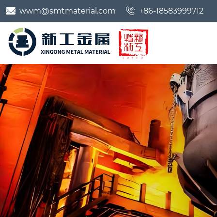


wwm@smtmaterial.com
+86-18583999712