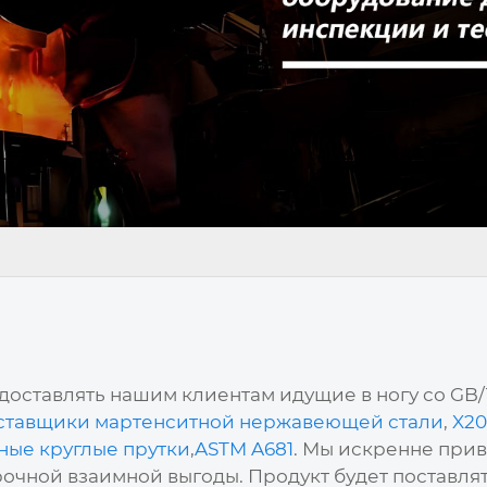
оставлять нашим клиентам идущие в ногу со GB/
ставщики мартенситной нержавеющей стали
,
X20
ые круглые прутки
,
ASTM A681
. Мы искренне прив
очной взаимной выгоды. Продукт будет поставлять