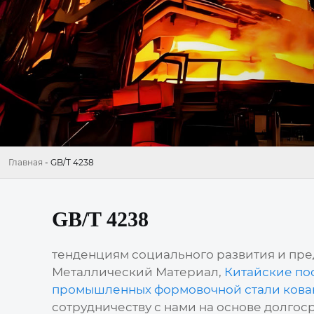
Главная
-
GB/T 4238
GB/T 4238
тенденциям социального развития и пред
Металлический Материал,
Китайские по
промышленных формовочной стали кован
сотрудничеству с нами на основе долгоср