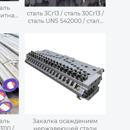
таль
сталь 3Cr13 / сталь 30Cr13 /
ситная
сталь UNS S42000 / сталь
аль
1.4028 / сталь X30Cr13 /
сталь SUS420J2 / сталь
30X13 / сталь 30KX13 —
мартенситная
нержавеющая сталь
таль
Закалка осаждением
3110 /
нержавеющей стали