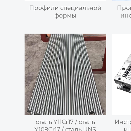
Профили специальной
Про
формы
ин
м
сталь Y11Cr17 / сталь
Инст
Y108Cr17 / сталь UNS
и 