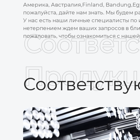
Америка, Австралия,Finland, Bandung,Egy
пожалуйста, дайте нам знать. Мы будем
У нас есть наши личные специалисты по 
нетерпением ждем ваших запросов в бли
Соответ
пожаловать, чтобы ознакомиться с наше
Продукц
Соответств