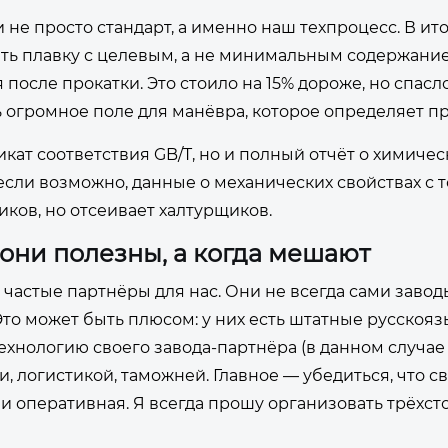
 не просто стандарт, а именно наш техпроцесс. В ит
ать плавку с целевым, а не минимальным содержание
сле прокатки. Это стоило на 15% дороже, но спасло
ть огромное поле для манёвра, которое определяет п
икат соответствия GB/T, но и полный отчёт о химиче
 если возможно, данные о механических свойствах с т
ков, но отсеивает халтурщиков.
 они полезны, а когда мешают
— частые партнёры для нас. Они не всегда сами завод
то может быть плюсом: у них есть штатные русскоя
ехнологию своего завода-партнёра (в данном случае 
, логистикой, таможней. Главное — убедиться, что с
и оперативная. Я всегда прошу организовать трёхс