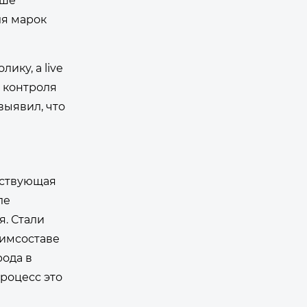
ьше
я марок
ику, а live
ы контроля
выявил, что
тствующая
ле
я. Стали
химсоставе
рода в
процесс это