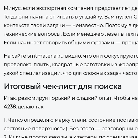
Минус, если экспортная компания представляет де
Тогда они начинают играть в угадайку: Вам нужен GB
контексте твоей задачи — неизвестно. Поэтому в 
технические вопросы. Если менеджер лезет в техп
Если начинает говорить общими фразами — проща
На сайте smtmaterial.ru видно, что они фокусирую
проволока, плиты, квадратные заготовки из жароп
узкой специализации, что для сложных задач част
Итоговый чек-лист для поиска
Итак, резюмируя горький и сладкий опыт. Чтобы н
4238
, делаю так:
1. Чётко определяю марку стали, состояние поставк
состояние поверхности). Без этого — разговор ни о
2. Ищу не просто заводы, а кластеры по специали