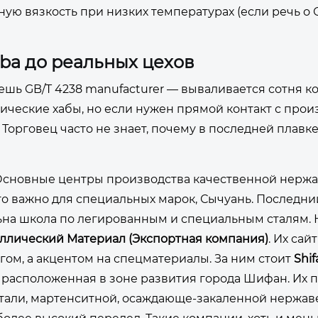
ую вязкость при низких температурах (если речь о 
baba до реальных цехов
ешь GB/T 4238 manufacturer — вываливается сотня к
тические хабы, но если нужен прямой контакт с прои
 Торговец часто не знает, почему в последней плавк
 Основные центры производства качественной нержа
 что важно для специальных марок, Сычуань. Последн
ильна школа по легированным и специальным сталям.
ллический Материал (Экспортная компания)
. Их сайт
ом, а акцентом на спецматериалы. За ним стоит
Shi
 и расположенная в зоне развития города Шифан. Их
стали, мартенситной, осаждающе-закаленной нержав