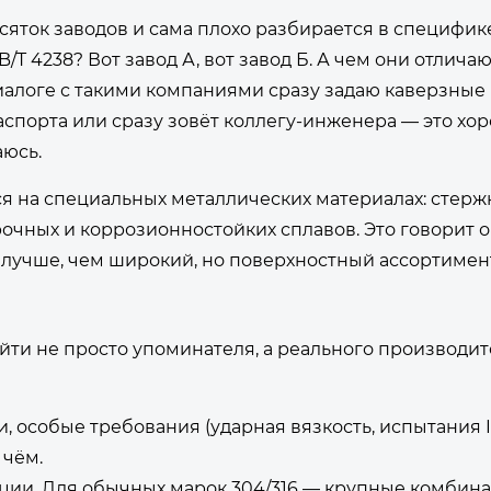
сяток заводов и сама плохо разбирается в специфике
/T 4238? Вот завод А, вот завод Б. А чем они отличаю
диалоге с такими компаниями сразу задаю каверзные
аспорта или сразу зовёт коллегу-инженера — это хор
юсь.
тся на специальных металлических материалах: стерж
рочных и коррозионностойких сплавов. Это говорит 
о лучше, чем широкий, но поверхностный ассортимент
айти не просто упоминателя, а реального производи
и, особые требования (ударная вязкость, испытания 
 чём.
зации. Для обычных марок 304/316 — крупные комбина