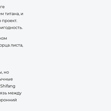
оге
м титана, и
 проект.
ригодность.
ском
орца листа,
ы, но
зычные
Shifang
вязь между
торонний