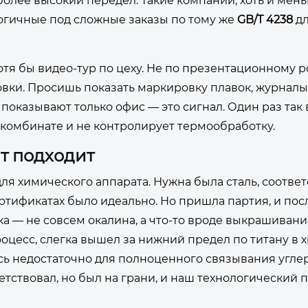
более высокий передел. Такие компании, хоть и мен
логичные под сложные заказы по тому же
GB/T 4238
дл
я бы видео-тур по цеху. Не по презентационному рол
ковки. Просишь показать маркировку плавок, журнал
 показывают только офис — это сигнал. Один раз так 
 комбинате и не контролирует термообработку.
ит подходит
ля химического аппарата. Нужна была сталь, соотве
ертификатах было идеально. Но пришла партия, и пос
а — не совсем окалина, а что-то вроде выкрашивани
роцесс, слегка вышел за нижний предел по титану в 
лось недостаточно для полноценного связывания угле
тствовал, но был на грани, и наш технологический 