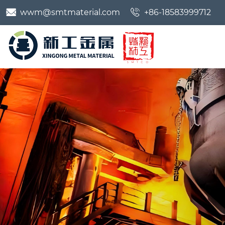


wwm@smtmaterial.com
+86-18583999712