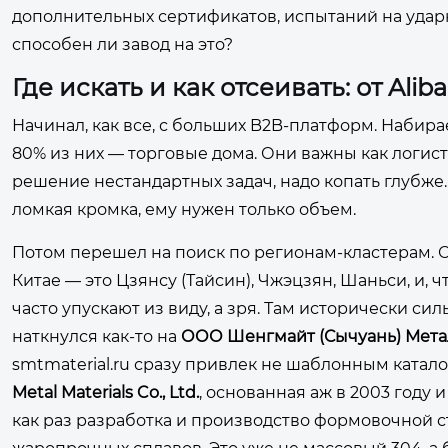
дополнительных сертификатов, испытаний на ударн
способен ли завод на это?
Где искать и как отсеивать: от Ali
Начинал, как все, с больших B2B-платформ. Набира
80% из них — торговые дома. Они важны как логис
решение нестандартных задач, надо копать глубже.
ломкая кромка, ему нужен только объем.
Потом перешел на поиск по регионам-кластерам.
Китае — это Цзянсу (Тайсин), Чжэцзян, Шаньси, и,
часто упускают из виду, а зря. Там исторически с
наткнулся как-то на
ООО Шенгмайт (Сычуань) Мета
smtmaterial.ru
сразу привлек не шаблонным каталог
Metal Materials Co., Ltd.
, основанная аж в 2003 году
как раз разработка и производство формовочной 