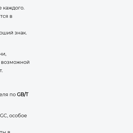
 каждого.
тся в
оший знак.
ни,
о возможной
.
теля по
GB/T
IGC, особое
ты в