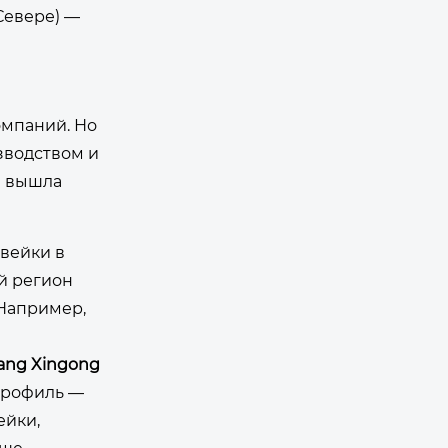
Севере) —
омпаний. Но
зводством и
е вышла
вейки в
ий регион
 Например,
fang Xingong
 профиль —
ейки,