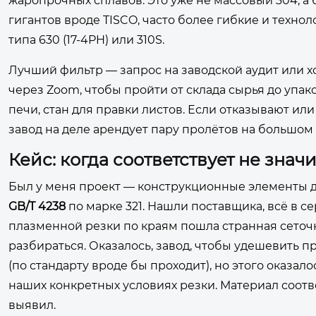
жаропрочных сплавов. Это уже не массовый 304, а 
гигантов вроде TISCO, часто более гибкие и техно
типа 630 (17-4PH) или 310S.
Лучший фильтр — запрос на заводской аудит или хот
через Zoom, чтобы пройти от склада сырья до упа
печи, стан для правки листов. Если отказывают или
завод на деле арендует пару пролётов на большом
Кейс: когда соответствует не знач
Был у меня проект — конструкционные элементы д
GB/T 4238
по марке 321. Нашли поставщика, всё в с
плазменной резки по краям пошла странная сеточк
разбираться. Оказалось, завод, чтобы удешевить п
(по стандарту вроде бы проходит), но этого оказа
наших конкретных условиях резки. Материал соотве
выявил.