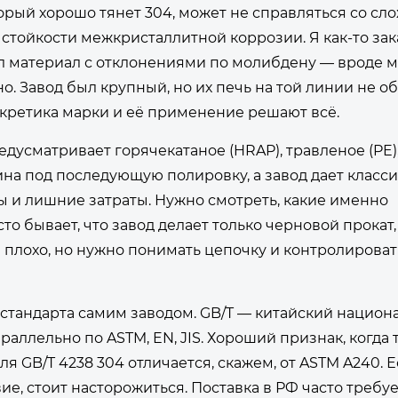
 который хорошо тянет 304, может не справляться со с
стойкости межкристаллитной коррозии. Я как-то зак
л материал с отклонениями по молибдену — вроде м
о. Завод был крупный, но их печь на той линии не о
нкретика марки и её применение решают всё.
дусматривает горячекатаное (HRAP), травленое (PE),
ина под последующую полировку, а завод дает класс
ы и лишние затраты. Нужно смотреть, какие именно
о бывает, что завод делает только черновой прокат, 
а плохо, но нужно понимать цепочку и контролирова
стандарта самим заводом. GB/T — китайский нацио
аллельно по ASTM, EN, JIS. Хороший признак, когда 
ля GB/T 4238 304 отличается, скажем, от ASTM A240. Е
е, стоит насторожиться. Поставка в РФ часто требуе