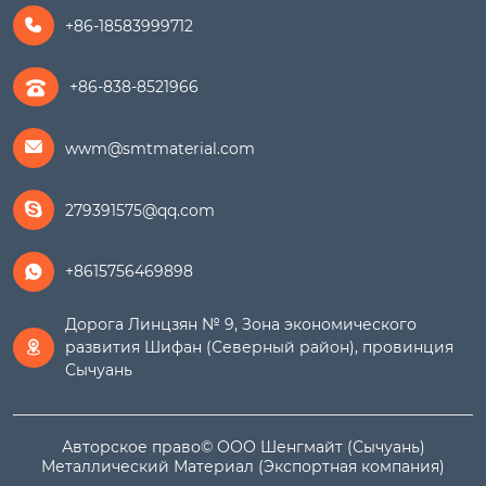
+86-18583999712

+86-838-8521966
wwm@smtmaterial.com

279391575@qq.com

+8615756469898

Дорога Линцзян № 9, Зона экономического
развития Шифан (Северный район), провинция

Сычуань
Авторское право© ООО Шенгмайт (Сычуань)
Металлический Материал (Экспортная компания)