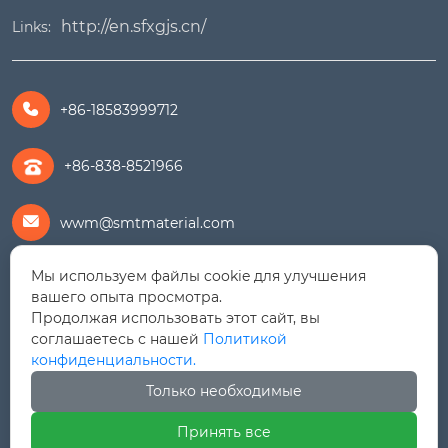
http://en.sfxgjs.cn/
Links:
+86-18583999712

+86-838-8521966
wwm@smtmaterial.com

Мы используем файлы cookie для улучшения
279391575@qq.com

вашего опыта просмотра.
Продолжая использовать этот сайт, вы
+8615756469898

соглашаетесь с нашей
Политикой
конфиденциальности.
Дорога Линцзян № 9, Зона экономического
Только необходимые
развития Шифан (Северный район), провинция

Сычуань
Принять все