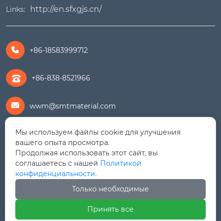
http://en.sfxgjs.cn/
Links:
+86-18583999712

+86-838-8521966
wwm@smtmaterial.com

Мы используем файлы cookie для улучшения
279391575@qq.com

вашего опыта просмотра.
Продолжая использовать этот сайт, вы
+8615756469898

соглашаетесь с нашей
Политикой
конфиденциальности.
Дорога Линцзян № 9, Зона экономического
Только необходимые
развития Шифан (Северный район), провинция

Сычуань
Принять все