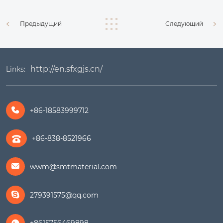
Предыдущий
Следующий
http://en.sfxgjs.cn/
Links:
+86-18583999712

+86-838-8521966
wwm@smtmaterial.com

279391575@qq.com
