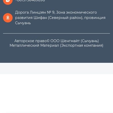
+8615756469898

Дорога Линцзян № 9, Зона экономического
развития Шифан (Северный район), провинция

Сычуань
Авторское право© ООО Шенгмайт (Сычуань)
Металлический Материал (Экспортная компания)