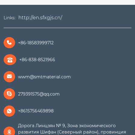
http://en.sfxgjs.cn/
Links:
+86-18583999712

+86-838-8521966
wwm@smtmaterial.com

279391575@qq.com

+8615756469898

Дорога Линцзян № 9, Зона экономического
развития Шифан (Северный район), провинция
