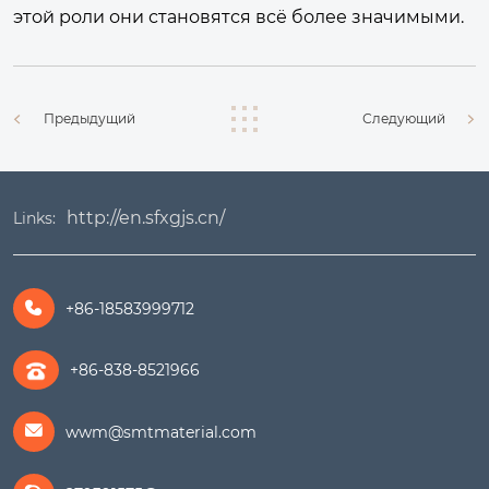
этой роли они становятся всё более значимыми.
Предыдущий
Следующий
http://en.sfxgjs.cn/
Links:
+86-18583999712

+86-838-8521966
wwm@smtmaterial.com
