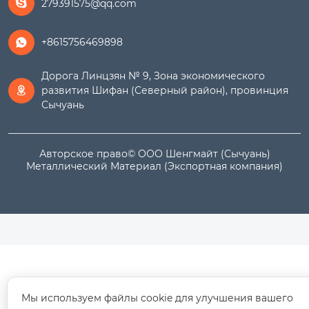
279391575@qq.com

+8615756469898

Дорога Линцзян № 9, Зона экономического
развития Шифан (Северный район), провинция

Сычуань
Авторское право© ООО Шенгмайт (Сычуань)
Металлический Материал (Экспортная компания)
Мы используем файлы cookie для улучшения вашего