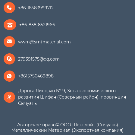
+86-18583999712

+86-838-8521966
wwm@smtmaterial.com

279391575@qq.com

+8615756469898

Дорога Линцзян № 9, Зона экономического
развития Шифан (Северный район), провинция

Сычуань
Авторское право© ООО Шенгмайт (Сычуань)
Металлический Материал (Экспортная компания)