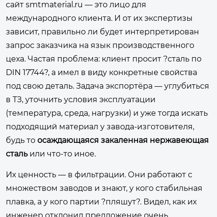
сайт
smtmaterial.ru
— это лицо для
международного клиента. И от их экспертизы
зависит, правильно ли будет интерпретирован
запрос заказчика на язык производственного
цеха. Частая проблема: клиент просит ?сталь по
DIN 17744?, а имел в виду конкретные свойства
под свою деталь. Задача экспортёра — углубиться
в ТЗ, уточнить условия эксплуатации
(температура, среда, нагрузки) и уже тогда искать
подходящий материал у завода-изготовителя,
будь то
осаждающаяся закаленная нержавеющая
сталь
или что-то иное.
Их ценность — в фильтрации. Они работают с
множеством заводов и знают, у кого стабильная
плавка, а у кого партии ?пляшут?. Видел, как их
инженер отклонил предложение очень