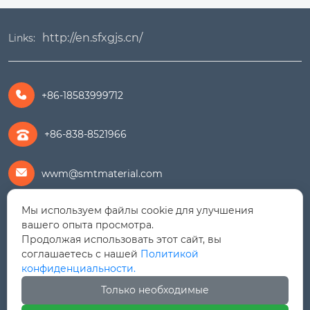
http://en.sfxgjs.cn/
Links:
+86-18583999712

+86-838-8521966
wwm@smtmaterial.com

Мы используем файлы cookie для улучшения
279391575@qq.com

вашего опыта просмотра.
Продолжая использовать этот сайт, вы
+8615756469898

соглашаетесь с нашей
Политикой
конфиденциальности.
Дорога Линцзян № 9, Зона экономического
Только необходимые
развития Шифан (Северный район), провинция
