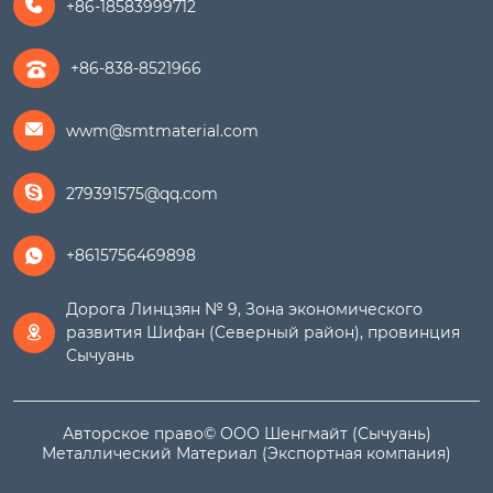
+86-18583999712

+86-838-8521966
wwm@smtmaterial.com

279391575@qq.com

+8615756469898

Дорога Линцзян № 9, Зона экономического
развития Шифан (Северный район), провинция

Сычуань
Авторское право© ООО Шенгмайт (Сычуань)
Металлический Материал (Экспортная компания)