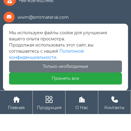
+86-838-8521966
wwm@smtmaterial.com

Мы используем файлы cookie для улучшения
279391575@qq.com

вашего опыта просмотра.
Продолжая использовать этот сайт, вы
+8615756469898

соглашаетесь с нашей
Политикой
конфиденциальности.
Дорога Линцзян № 9, Зона экономического
Только необходимые
развития Шифан (Северный район), провинция

Сычуань
Принять все
Авторское право© ООО Шенгмайт (Сычуань)




Металлический Материал (Экспортная компания)
Главная
Продукция
О Нас
Контакты