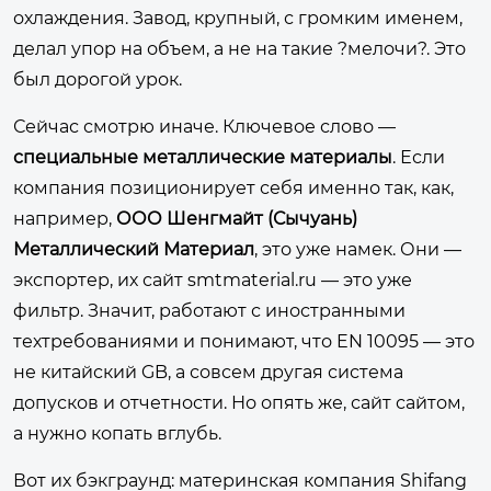
охлаждения. Завод, крупный, с громким именем,
делал упор на объем, а не на такие ?мелочи?. Это
был дорогой урок.
Сейчас смотрю иначе. Ключевое слово —
специальные металлические материалы
. Если
компания позиционирует себя именно так, как,
например,
ООО Шенгмайт (Сычуань)
Металлический Материал
, это уже намек. Они —
экспортер, их сайт
smtmaterial.ru
— это уже
фильтр. Значит, работают с иностранными
техтребованиями и понимают, что EN 10095 — это
не китайский GB, а совсем другая система
допусков и отчетности. Но опять же, сайт сайтом,
а нужно копать вглубь.
Вот их бэкграунд: материнская компания Shifang