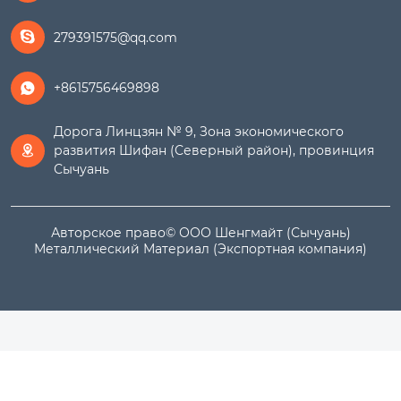
279391575@qq.com

+8615756469898

Дорога Линцзян № 9, Зона экономического
развития Шифан (Северный район), провинция

Сычуань
Авторское право© ООО Шенгмайт (Сычуань)
Металлический Материал (Экспортная компания)