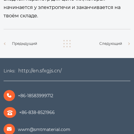
начинается у электропечи и заканчивается на
твоём складе.
Предыдущий
Следующий
http://en.sfxgjs.cn/
Links:
+86-18583999712

+86-838-8521966
wwm@smtmaterial.com
