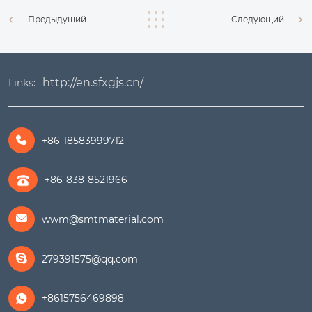
Предыдущий
Следующий
http://en.sfxgjs.cn/
Links:
+86-18583999712

+86-838-8521966
wwm@smtmaterial.com

279391575@qq.com

+8615756469898
