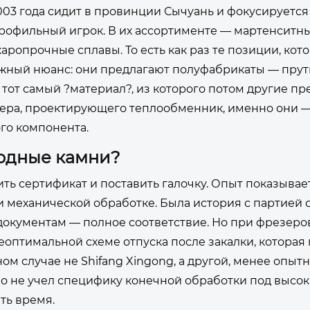
с 2003 года сидит в провинции Сычуань и фокусируется
о профильный игрок. В их ассортименте — мартенситны
опрочные сплавы. То есть как раз те позиции, кот
Важный нюанс: они предлагают полуфабрикаты — прут
ть тот самый ?материал?, из которого потом другие п
енера, проектирующего теплообменник, именно они 
го компонента.
одные камни?
ть сертификат и поставить галочку. Опыт показывает
 механической обработке. Была история с партией 
 документам — полное соответствие. Но при фрезеро
оптимальной схеме отпуска после закалки, которая 
ом случае не Shifang Xingong, а другой, менее опыт
но не учел специфику конечной обработки под высо
ть время.