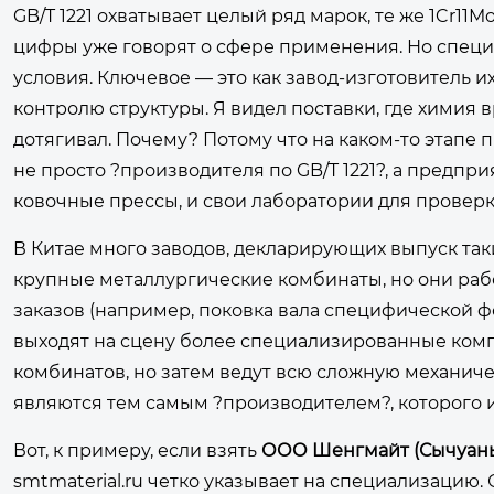
GB/T 1221 охватывает целый ряд марок, те же 1Cr11Mo
цифры уже говорят о сфере применения. Но специф
условия. Ключевое — это как завод-изготовитель и
контролю структуры. Я видел поставки, где химия в
дотягивал. Почему? Потому что на каком-то этапе
не просто ?производителя по GB/T 1221?, а предпри
ковочные прессы, и свои лаборатории для провер
В Китае много заводов, декларирующих выпуск так
крупные металлургические комбинаты, но они раб
заказов (например, поковка вала специфической ф
выходят на сцену более специализированные компа
комбинатов, но затем ведут всю сложную механиче
являются тем самым ?производителем?, которого 
Вот, к примеру, если взять
ООО Шенгмайт (Сычуань
smtmaterial.ru
четко указывает на специализацию. 