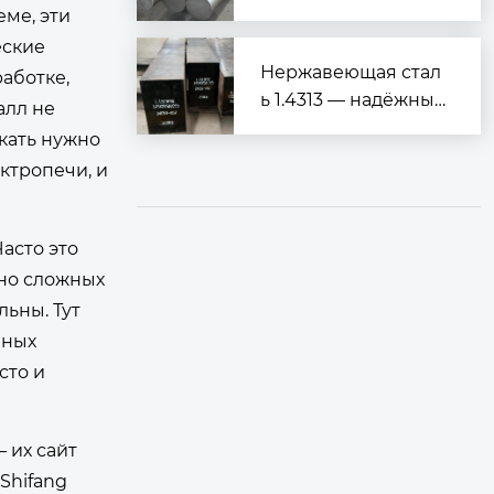
е сочетание высоко
еме, эти
й прочности и отли
еские
чной коррозионной
Нержавеющая стал
аботке,
стойкости
ь 1.4313 — надёжный
алл не
выбор для гидроэн
кать нужно
ергетики
ектропечи, и
асто это
 но сложных
льны. Тут
пных
сто и
 их сайт
Shifang