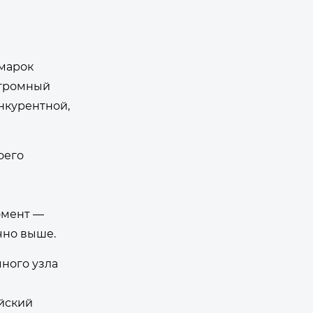
 марок
огромный
нкурентной,
оего
омент —
чно выше.
чного узла
йский