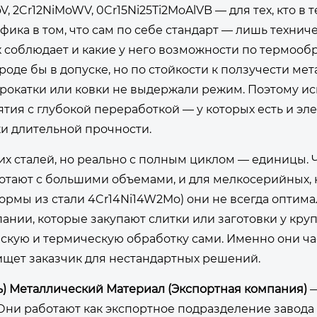
V, 2Cr12NiMoWV, 0Cr15Ni25Ti2MoAlVB — для тех, кто в т
ика в том, что сам по себе стандарт — лишь технич
х соблюдает и какие у него возможности по термообр
роде бы в допуске, но по стойкости к ползучести мет
 прокатки или ковки не выдержали режим. Поэтому ис
ятия с глубокой переработкой — у которых есть и эл
ки длительной прочности.
их сталей, но реально с полным циклом — единицы. Ч
отают с большими объемами, и для мелкосерийных,
ормы из стали 4Cr14Ni14W2Mo) они не всегда оптима
нии, которые закупают слитки или заготовки у кру
скую и термическую обработку сами. Именно они ча
ищет заказчик для нестандартных решений.
) Металлический Материал (Экспортная компания)
—
Они работают как экспортное подразделение завода 