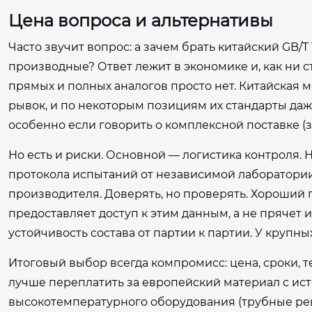
Цена вопроса и альтернативы
Часто звучит вопрос: а зачем брать китайский GB/T 1
производные? Ответ лежит в экономике и, как ни с
прямых и полных аналогов просто нет. Китайская 
рывок, и по некоторым позициям их стандарты даж
особенно если говорить о комплексной поставке (за
Но есть и риски. Основной — логистика контроля. 
протокола испытаний от независимой лаборатории, л
производителя. Доверять, но проверять. Хороший 
предоставляет доступ к этим данным, а не прячет
устойчивость состава от партии к партии. У крупн
Итоговый выбор всегда компромисс: цена, сроки, т
лучше переплатить за европейский материал с ист
высокотемпературного оборудования (трубные реш