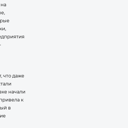
 на
е,
орые
ки,
редприятия
—
, что даже
стали
вке начали
привела к
ный в
кие