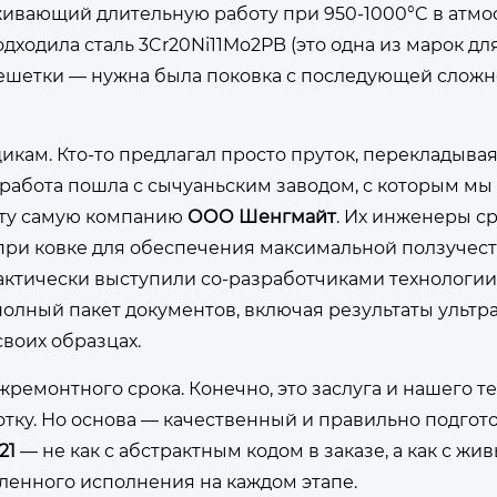
ивающий длительную работу при 950-1000°C в атмо
дходила сталь 3Cr20Ni11Mo2PB (это одна из марок дл
решетки — нужна была поковка с последующей слож
кам. Кто-то предлагал просто пруток, перекладыва
ге работа пошла с сычуаньским заводом, с которым м
— ту самую компанию
ООО Шенгмайт
. Их инженеры с
при ковке для обеспечения максимальной ползучест
 фактически выступили со-разработчиками технологии
полный пакет документов, включая результаты ультр
своих образцах.
жремонтного срока. Конечно, это заслуга и нашего те
тку. Но основа — качественный и правильно подго
21
— не как с абстрактным кодом в заказе, а как с жи
ленного исполнения на каждом этапе.