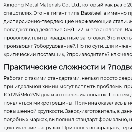
Xingong Metal Materials Co., Ltd., который как раз 
спецсталях. Это не гигант типа Baosteel, а именн
дисперсионно-твердеющие нержавеющие стали, жар
попадают под действие GB/T 1221 и его аналогов. 
проволоку, плиты, квадратные заготовки. Это и ес
производят ?оборудование?. Но по сути, для инж
критический поставщик, ?производитель? ключево
Практические сложности и ?подв
Работая с такими стандартами, нельзя просто свери
при идеальной химии могут всплыть проблемы при
1Cr12Ni3Mo2VN для изготовления лопаток. По всем
появляться микротрещины. Причина оказалась в не
повышенной хрупкости. Завод-изготовитель, в данн
подобных марках, выполнил стандарт формально, 
циклические нагрузки. Пришлось возвращать, теря