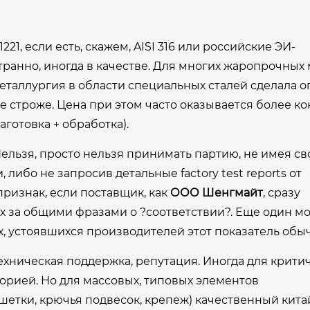
221, если есть, скажем, AISI 316 или российские ЭИ-
транно, иногда в качестве. Для многих жаропрочных
металлургия в области специальных сталей сделала 
е строже. Цена при этом часто оказывается более ко
готовка + обработка).
Нельзя, просто нельзя принимать партию, не имея св
ибо не запросив детальные factory test reports от
признак, если поставщик, как
ООО Шенгмайт
, сразу
 их за общими фразами о ?соответствии?. Еще один м
ых, устоявшихся производителей этот показатель обы
ехническая поддержка, репутация. Иногда для крити
орией. Но для массовых, типовых элементов
етки, крючья подвесок, крепеж) качественный кита