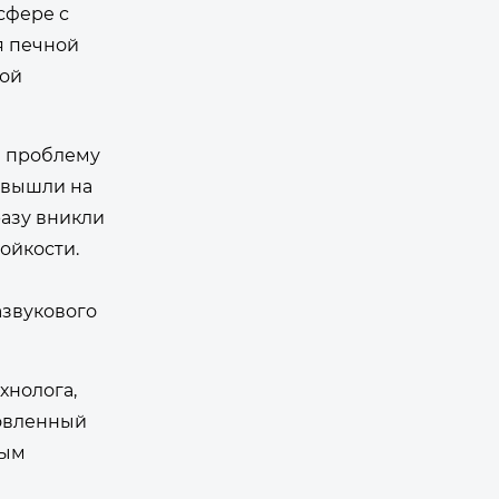
сфере с
я печной
ной
я проблему
ы вышли на
разу вникли
ойкости.
азвукового
хнолога,
товленный
вым