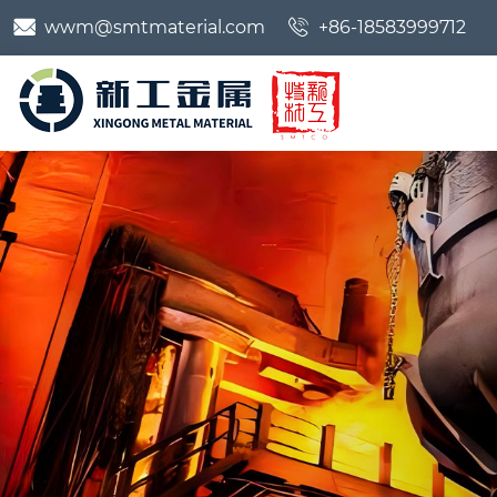


wwm@smtmaterial.com
+86-18583999712