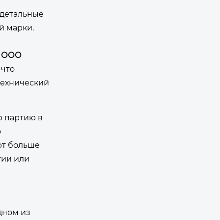
ь детальные
й марки.
е
ООО
 что
технический
ю партию в
о
ют больше
тии или
дном из