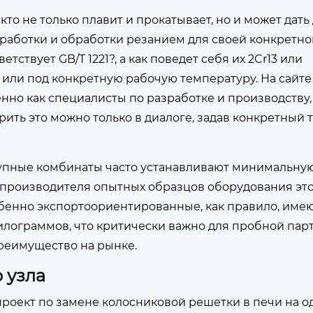
, кто не только плавит и прокатывает, но и может дат
ботки и обработки резанием для своей конкретно
ствует GB/T 1221?, а как поведет себя их 2Cr13 или
 или под конкретную рабочую температуру. На сайт
нно как специалисты по разработке и производству,
рить это можно только в диалоге, задав конкретный 
рупные комбинаты часто устанавливают минимальну
 производителя опытных образцов оборудования эт
бенно экспортоориентированные, как правило, име
килограммов, что критически важно для пробной пар
преимущество на рынке.
 узла
проект по замене колосниковой решетки в печи на о