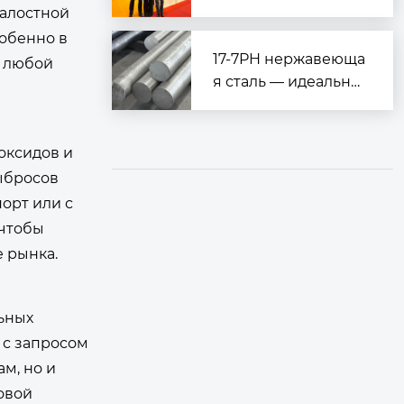
025
ллургии SMTCO 202
талостной
5 в Стамбуле (Metal
собенно в
Expo 2025 Istanbul)»
17-7PH нержавеюща
ь любой
я сталь — идеально
е сочетание высоко
й прочности и отли
чной коррозионной
оксидов и
стойкости
ыбросов
орт или с
 чтобы
е рынка.
льных
я с запросом
м, но и
овой