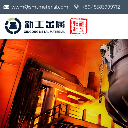


wwm@smtmaterial.com
+86-18583999712