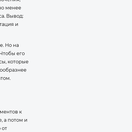
но менее
а. Вывод:
тация и
. Но на
 Чтобы его
сы, которые
сообразнее
том.
ументов к
, а потом и
 от