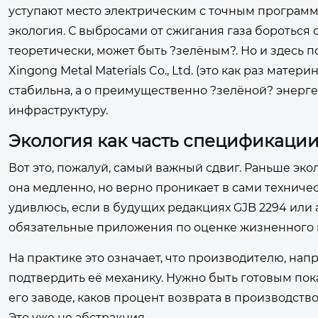
уступают место электрическим с точным программ
экология. С выбросами от сжигания газа бороться 
теоретически, может быть ?зелёным?. Но и здесь по
Xingong Metal Materials Co., Ltd. (это как раз мате
стабильна, а о преимущественно ?зелёной? энергет
инфраструктуру.
Экология как часть спецификации,
Вот это, пожалуй, самый важный сдвиг. Раньше экол
она медленно, но верно проникает в сами техничес
удивлюсь, если в будущих редакциях GJB 2294 или
обязательные приложения по оценке жизненного ци
На практике это означает, что производителю, на
подтвердить её механику. Нужно быть готовым пок
его заводе, каков процент возврата в производство
Это уже не абстракция.