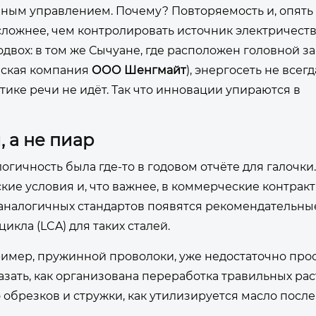
ным управлением. Почему? Повторяемость и, опять 
сложнее, чем контролировать источник электричеств
двох: в том же Сычуане, где расположен головной за
ринская компания
ООО Шенгмайт
), энергосеть не всегд
ике речи не идёт. Так что инновации упираются в
 а не пиар
огичность была где-то в годовом отчёте для галочки
кие условия и, что важнее, в коммерческие контракт
 аналогичных стандартов появятся рекомендательные
кла (LCA) для таких сталей.
пример, пружинной проволоки, уже недостаточно про
азать, как организована переработка травильных рас
 обрезков и стружки, как утилизируется масло после