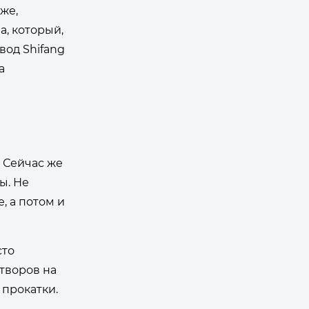
же,
а, который,
вод Shifang
а
. Сейчас же
ы. Не
, а потом и
сто
творов на
 прокатки.