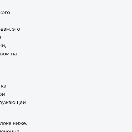
кого
вам, это
е
ки,
вом на
тка
ой
окружающей
олоке ниже.
лочения,