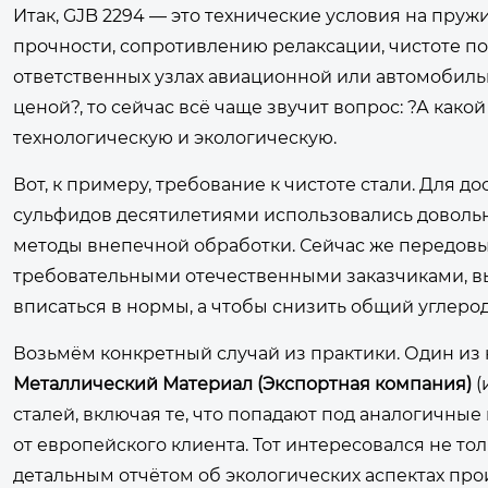
Итак, GJB 2294 — это технические условия на пруж
прочности, сопротивлению релаксации, чистоте по
ответственных узлах авиационной или автомобильн
ценой?, то сейчас всё чаще звучит вопрос: ?А како
технологическую и экологическую.
Вот, к примеру, требование к чистоте стали. Для 
сульфидов десятилетиями использовались довольн
методы внепечной обработки. Сейчас же передовы
требовательными отечественными заказчиками, в
вписаться в нормы, а чтобы снизить общий углерод
Возьмём конкретный случай из практики. Один из
Металлический Материал (Экспортная компания)
(
сталей, включая те, что попадают под аналогичные 
от европейского клиента. Тот интересовался не то
детальным отчётом об экологических аспектах про