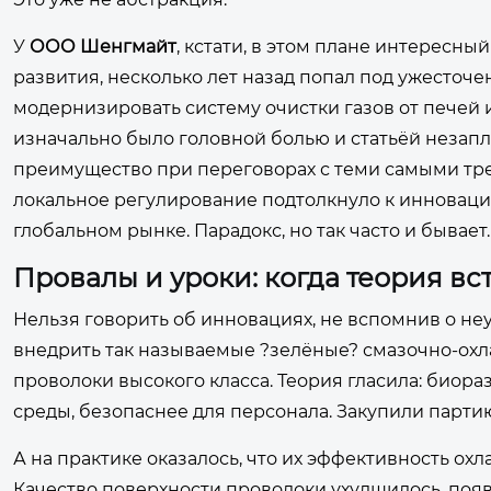
У
ООО Шенгмайт
, кстати, в этом плане интересны
развития, несколько лет назад попал под ужесточ
модернизировать систему очистки газов от печей и
изначально было головной болью и статьёй незапл
преимущество при переговорах с теми самыми тр
локальное регулирование подтолкнуло к инновац
глобальном рынке. Парадокс, но так часто и бывает.
Провалы и уроки: когда теория вс
Нельзя говорить об инновациях, не вспомнив о не
внедрить так называемые ?зелёные? смазочно-ох
проволоки высокого класса. Теория гласила: био
среды, безопаснее для персонала. Закупили парти
А на практике оказалось, что их эффективность ох
Качество поверхности проволоки ухудшилось, поя