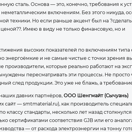
инную сталь. Основа — это, конечно, требования к ус
 неметаллическим включениям. Без этого никуда, о
ой техники. Но если раньше акцент был на ?сделат
й ценой??. Имею в виду не только финансовую, но и
достижения высоких показателей по включениям типа 
о энергоёмкие и не самые чистые с точки зрения в
е производители, которые реально работают на эксп
ынуждены пересматривать эти процессы. Не просто
ный след продукции. Это уже не блажь, а требовани
 наших давних партнёров,
ООО Шенгмайт (Сычуань)
их сайт —
smtmaterial.ru
), как производитель специа
по классу стандарты, несколько лет назад столкнулс
лько сертификатами соответствия GJB или его аналога
изводства — от расхода электроэнергии на тонну гот