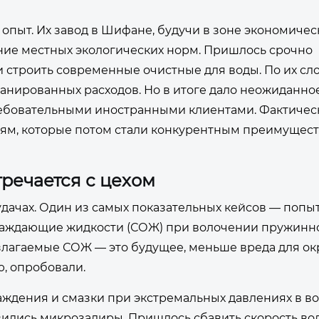
й опыт. Их завод в Шифане, будучи в зоне экономичес
ение местных экологических норм. Пришлось срочно
 строить современные очистные для воды. По их сло
анированных расходов. Но в итоге дало неожиданно
ебовательными иностранными клиентами. Фактичес
иям, которые потом стали конкурентным преимущест
тречается с цехом
удачах. Один из самых показательных кейсов — попы
лаждающие жидкости (СОЖ) при волочении пружинн
разлагаемые СОЖ — это будущее, меньше вреда для 
ю, опробовали.
лаждения и смазки при экстремальных давлениях в в
вились микрозадиры. Пришлось сбавить скорость во