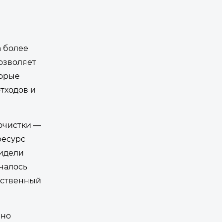
а более
озволяет
торые
тходов и
 очистки —
ресурс
видели
чалось
тственный
нно