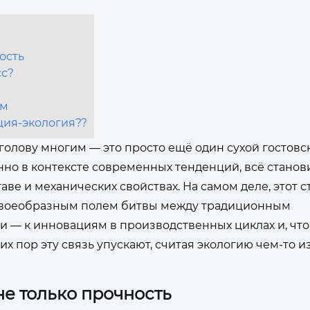
ость
сс?
ом
ция-экология??
 голову многим — это просто ещё один сухой гостовс
енно в контексте современных тенденций, всё станов
аве и механических свойствах. На самом деле, этот с
я своеобразным полем битвы между традиционным
— к инновациям в производственных циклах и, что 
х пор эту связь упускают, считая экологию чем-то и
не только прочность