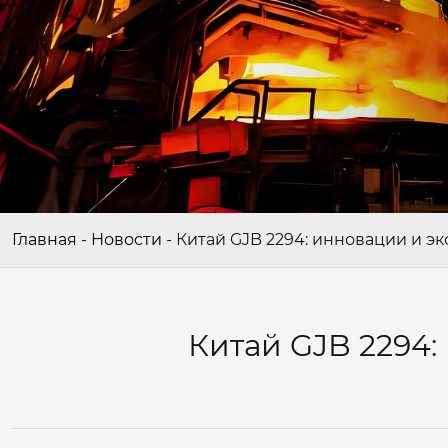
Главная
-
Новости
-
Китай GJB 2294: инновации и э
Китай GJB 2294: