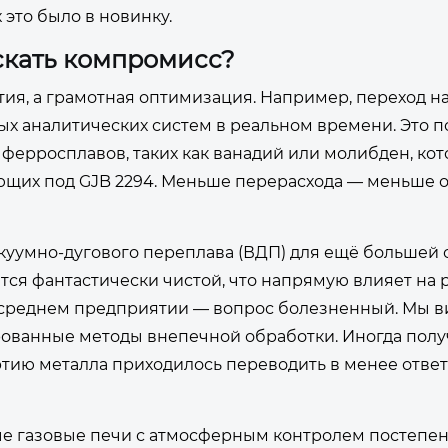
 это было в новинку.
скать компромисс?
ия, а грамотная оптимизация. Например, переход н
х аналитических систем в реальном времени. Это п
ферросплавов, таких как ванадий или молибден, ко
ающих под GJB 2294. Меньше перерасхода — меньше о
вакуумно-дугового переплава (ВДП) для ещё большей
тся фантастически чистой, что напрямую влияет на 
а среднем предприятии — вопрос болезненный. Мы 
ванные методы внепечной обработки. Иногда полу
артию металла приходилось переводить в менее отве
е газовые печи с атмосферным контролем постепе