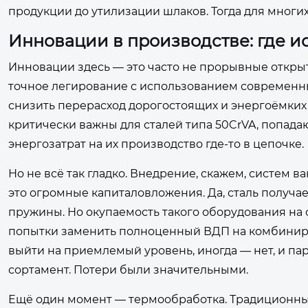
продукции до утилизации шлаков. Тогда для многих
Инновации в производстве: где и
Инновации здесь — это часто не прорывные открыт
точное легирование с использованием современны
снизить перерасход дорогостоящих и энергоёмких 
критически важны для сталей типа 50CrVA, попад
энергозатрат на их производство где-то в цепочке.
Но не всё так гладко. Внедрение, скажем, систем 
это огромные капиталовложения. Да, сталь получае
пружины. Но окупаемость такого оборудования н
попытки заменить полноценный ВДП на комбиниро
выйти на приемлемый уровень, иногда — нет, и п
сортамент. Потери были значительными.
Ещё один момент — термообработка. Традиционны