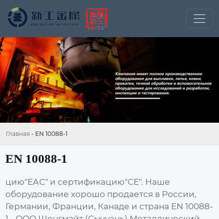
Главная
-
EN 10088-1
EN 10088-1
цию"ЕАС" и сертификацию"СЕ". Наше
оборудование хорошо продается в России,
Германии, Франции, Канаде и страна EN 10088-
1 - ООО Шенгмайт (Сычуань) Металлический