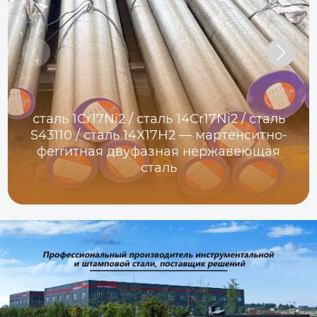
сталь 1Cr17Ni2 / сталь 14Cr17Ni2 / сталь
S43110 / сталь 14X17H2 — мартенситно-
фerrитная двуфазная нержавеющая
сталь