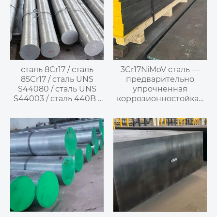
сталь 8Cr17 / сталь
3Cr17NiMoV сталь —
85Cr17 / сталь UNS
предварительно
S44080 / сталь UNS
упрочненная
S44003 / сталь 440B /
коррозионностойкая
сталь SUS440B —
инструментальная
закаливаемая
сталь
нержавеющая сталь