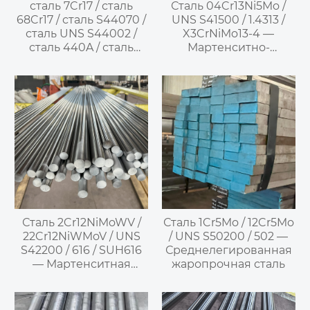
сталь 7Cr17 / сталь
Сталь 04Cr13Ni5Mo /
68Cr17 / сталь S44070 /
UNS S41500 / 1.4313 /
сталь UNS S44002 /
X3CrNiMo13-4 —
сталь 440A / сталь
Мартенситно-
SUS440A —
аустенитная
высокохромистая
(дуплексная)
мартенситная
нержавеющая сталь
нержавеющая сталь
Сталь 1Cr5Mo / 12Cr5Mo
Сталь 2Cr12NiMoWV /
/ UNS S50200 / 502 —
22Cr12NiWMoV / UNS
Среднелегированная
S42200 / 616 / SUH616
жаропрочная сталь
— Мартенситная
нержавеющая сталь