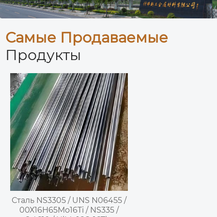
Самые Продаваемые
Продукты
Сталь NS3305 / UNS N06455 /
00Х16Н65Мо16Ti / NS335 /