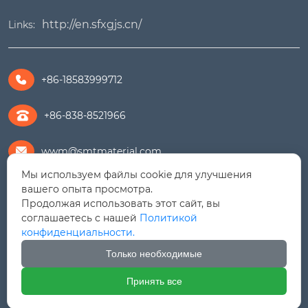
http://en.sfxgjs.cn/
Links:
+86-18583999712

+86-838-8521966
wwm@smtmaterial.com

Мы используем файлы cookie для улучшения
279391575@qq.com

вашего опыта просмотра.
Продолжая использовать этот сайт, вы
соглашаетесь с нашей
Политикой
+8615756469898

конфиденциальности.
Дорога Линцзян № 9, Зона экономического
Только необходимые
развития Шифан (Северный район), провинция

Сычуань
Принять все