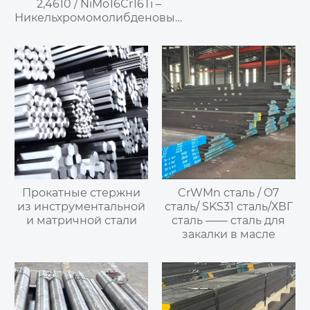
2,4610 / NiMo16Cr16Ti –
Никельхромомолибденовый
сплав
Прокатные стержни
CrWMn сталь / O7
из инструментальной
сталь/ SKS31 сталь/ХВГ
и матричной стали
сталь —— сталь для
закалки в масле