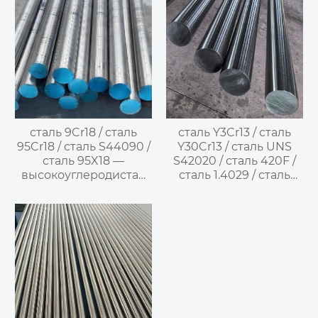
сталь 9Cr18 / сталь
сталь Y3Cr13 / сталь
95Cr18 / сталь S44090 /
Y30Cr13 / сталь UNS
сталь 95X18 —
S42020 / сталь 420F /
высокоуглеродистая
сталь 1.4029 / сталь
мартенситная
X29CrS13 / сталь
нержавеющая сталь
SUS420F —
легкообрабатываемая
мартенситная
нержавеющая сталь