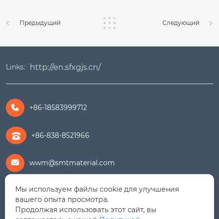
Предыдущий
Следующий
http://en.sfxgjs.cn/
Links:
+86-18583999712

+86-838-8521966
wwm@smtmaterial.com

Мы используем файлы cookie для улучшения
279391575@qq.com

вашего опыта просмотра.
Продолжая использовать этот сайт, вы
+8615756469898
