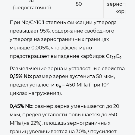
5:1
80
зерногран
(недостаточно)
корроз
При Nb/C≥10:1 степень фиксации углерода
превышает 95%, содержание свободного
углерода на зернограничных границах
меньше 0,005%, что эффективно
предотвращает выпадение карбидов Cr₂₃C₆.
Размельчение зерна и усталостные свойства
0,15% Nb:
размер зерен аустенита 50 мкм,
предел усталости σₐ = 450 МПа (при 10⁷
циклах нагружения).
0,45% Nb:
размер зерна уменьшается до 20
мкм, предел усталости повышается до 550
МПа (на 22%), площадь зернограничных
границ увеличивается на 30%, чтоусиляет