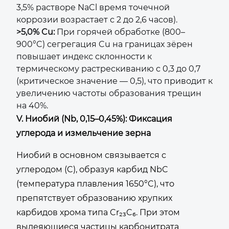
3,5% растворе NaCl время точечной
коррозии возрастает с 2 до 2,6 часов).
>5,0% Cu:
При горячей обработке (800–
900°C) сегрегация Cu на границах зёрен
повышает индекс склонности к
термическому растрескиванию с 0,3 до 0,7
(критическое значение — 0,5), что приводит к
увеличению частоты образования трещин
на 40%.
V. Ниобий (Nb, 0,15–0,45%): Фиксация
углерода и измельчение зерна
Ниобий в основном связывается с
углеродом (C), образуя карбид NbC
(температура плавления 1650°C), что
препятствует образованию хрупких
карбидов хрома типа Cr₂₃C₆. При этом
выдеяющиеся частицы карбонитрата