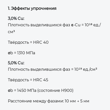
1. Эффекты упрочнения
3,0% Cu:
Плотность выделившихся фаз ε-Cu = 10¹⁸ ед./
см³
Твёрдость = HRC 40
σb = 1310 МПа
5,0% Cu:
Плотность выделившихся фаз = 10¹⁹ ед./см³
Твёрдость = HRC 45
σb = 1450 МПа (состояние H900)
Расстояние между фазами: 10 нм → 5 нм