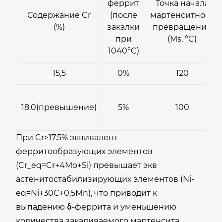
феррит
Точка начала
Содержание Cr
(после
мартенситного
(%)
закалки
превращения
при
(Ms, °C)
1040°C)
15,5
0%
120
18,0(превышение)
5%
100
При Cr>17.5% эквивалент
ферритообразующих элементов
(Cr_eq=Cr+4Mo+Si) превышает экв
астенитостабилизирующих элементов (Ni-
eq=Ni+30C+0,5Mn), что приводит к
выпадению δ-феррита и уменьшению
количества закаливаемого мартенсита.