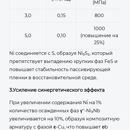
(МПа)
3,0
0,15
800
1000
5,0
0,10
(повышение на
25%)
Ni соединяется с S, образуя Ni₃S₂, который
препятствует выпадению хрупких фаз FeS и
повышает стабильность пассивирующей
пленки в восстановительной среде.
3.Усиление синергетического эффекта
При увеличении содержания Ni на 1%
количество осажденных фаз γ''-Ni₃Nb
увеличивается на 10%, образуя композитную
арматуру с фазой ε-Cu, что повышает σb