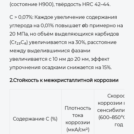
(состояние H900), твёрдость HRC 42–44.
C > 0,07%: Каждое увеличение содержания
углерода на 0,01% повышает σb примерно на
20 МПа, но объём выделяющихся карбидов
(Cr₂₃C₆) увеличивается на 30%, расстояние
между выделившимися фазами
увеличивается с 10 нм до 20 нм, эффект
упрочнения осадками снижается на 15%.
2.Стойкость к межкристаллитной коррозии
Скорость
коррозии в з
Плотность
сенсибилиза
тока
(600–850°C): 
Содержание C (%)
коррозии
год
(мкА/см²)