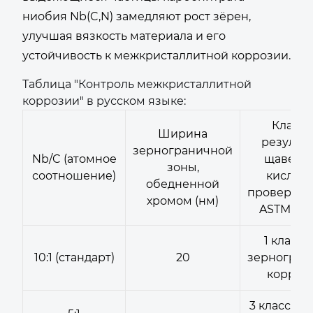
ниобия Nb(C,N) замедляют рост зёрен,
улучшая вязкость материала и его
устойчивость к межкристаллитной коррозии.
Таблица "Контроль межкристаллитной
коррозии" в русском языке:
Класс 
Ширина
результ
зернограничной
Nb/C (атомное
щавеле
зоны,
соотношение)
кислот
обедненной
проверки 
хромом (нм)
ASTM A26
1 класс 
10:1 (стандарт)
20
зерногран
корроз
3 класс (с