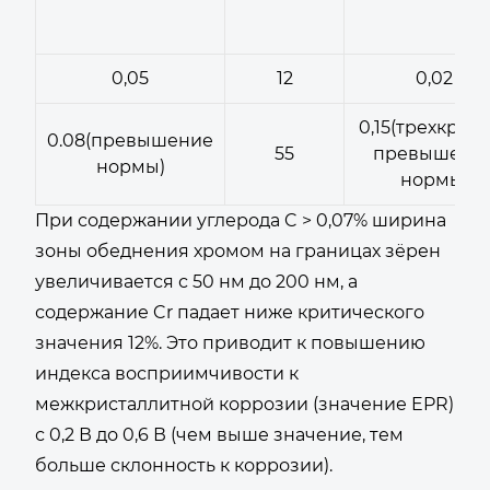
0,05
12
0,02
0,15(трехкрат
0.08(превышение
55
превышени
нормы)
нормы)
При содержании углерода C > 0,07% ширина
зоны обеднения хромом на границах зёрен
увеличивается с 50 нм до 200 нм, а
содержание Cr падает ниже критического
значения 12%. Это приводит к повышению
индекса восприимчивости к
межкристаллитной коррозии (значение EPR)
с 0,2 В до 0,6 В (чем выше значение, тем
больше склонность к коррозии).